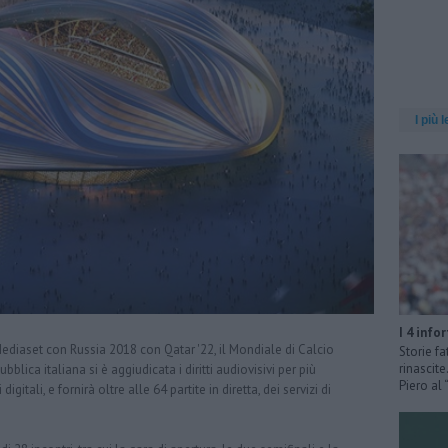
I più l
I 4 info
ediaset con Russia 2018 con Qatar '22, il Mondiale di Calcio
Storie fa
rinascit
bblica italiana si è aggiudicata i diritti audiovisivi per più
Piero al
gitali, e fornirà oltre alle 64 partite in diretta, dei servizi di