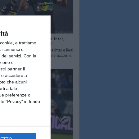
ità
s: Milan ko anche col Porto. Inter,
ookie, e trattiamo
e compiuta contro lo Sheriff
per annunci e
r fb) Dopo le vittorie contro Shakhtar e Real,
 dello Sheriff si arrendono ai nerazzurri di
dei servizi.
Con la
Va peggio per il Mila...
azione e
tri partner il
so o accedere a
oto che alcuni
rti a tale
tue preferenze o
te "Privacy" in fondo