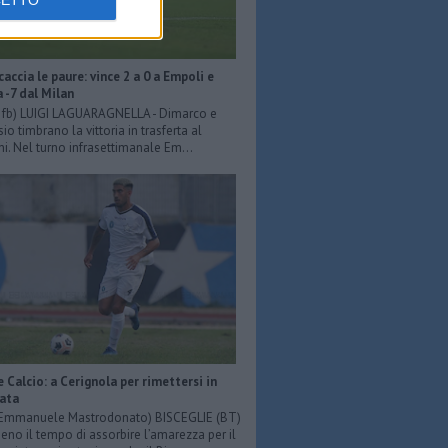
CETTO
scaccia le paure: vince 2 a 0 a Empoli e
a -7 dal Milan
er fb) LUIGI LAGUARAGNELLA - Dimarco e
o timbrano la vittoria in trasferta al
ni. Nel turno infrasettimanale Em...
e Calcio: a Cerignola per rimettersi in
iata
: Emmanuele Mastrodonato) BISCEGLIE (BT)
o il tempo di assorbire l’amarezza per il