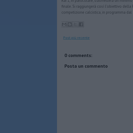
Rai 1, in particolare, trasmetterà un minimo d
finale. Si raggiungerà così l'obiettivo dell
competizione calcistica, in programma dal
Post più recente
0 comments:
Posta un commento