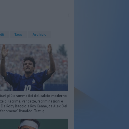
etti
Tags
Archivio
rtuni più drammatici del calcio moderno
tte di lacrime, vendette, recriminazioni e
e. Da Roby Baggio a Roy Keane, da Alex Del
 “fenomeno” Ronaldo. Tutti g...