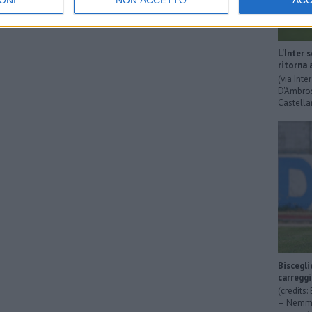
ONI
NON ACCETTO
AC
L'Inter 
ritorna 
(via Int
D'Ambrosi
Castella
Biscegli
carregg
(credits
– Nemmen