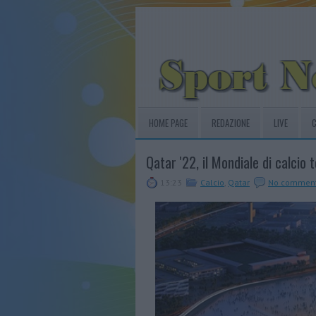
HOME PAGE
REDAZIONE
LIVE
C
Qatar '22, il Mondiale di calcio t
13:23
Calcio
,
Qatar
No commen