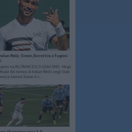
Indian Wells: Sinner, Berrettini e Fognini
i
ognini via fb) FRANCESCO LOIACONO - Negli
 finale del torneo di Indian Wells negli Stati
merica Jannick Sinner è s...
ow: l'Argentina vince 3-0