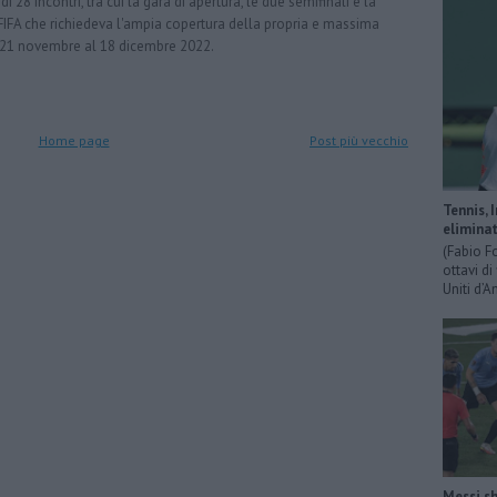
i 28 incontri, tra cui la gara di apertura, le due semifinali e la
a FIFA che richiedeva l'ampia copertura della propria e massima
 21 novembre al 18 dicembre 2022.
Home page
Post più vecchio
Tennis, 
eliminat
(Fabio F
ottavi di
Uniti d’A
Messi sh