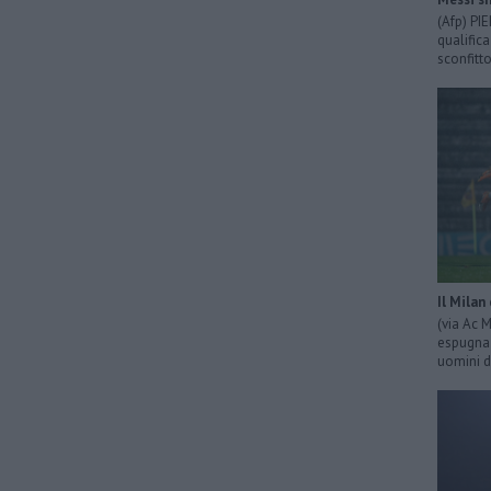
(Afp) PI
qualific
sconfitto
Il Milan
(via Ac 
espugna 
uomini d