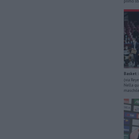
primo sto
Basket: 
(via Rey
Nella qu
maschile 