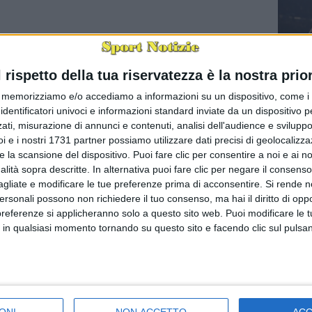
l rispetto della tua riservatezza è la nostra prior
Champion
memorizziamo e/o accediamo a informazioni su un dispositivo, come i c
mission
identificatori univoci e informazioni standard inviate da un dispositivo 
(via Inte
i moldavi
ati, misurazione di annunci e contenuti, analisi dell'audience e sviluppo 
Inzaghi. 
i e i nostri 1731 partner possiamo utilizzare dati precisi di geolocalizz
e la scansione del dispositivo. Puoi fare clic per consentire a noi e ai nos
nalità sopra descritte. In alternativa puoi fare clic per negare il consen
agliate e modificare le tue preferenze prima di acconsentire.
Si rende n
personali possono non richiedere il tuo consenso, ma hai il diritto di oppo
preferenze si applicheranno solo a questo sito web. Puoi modificare le 
 in qualsiasi momento tornando su questo sito e facendo clic sul pulsan