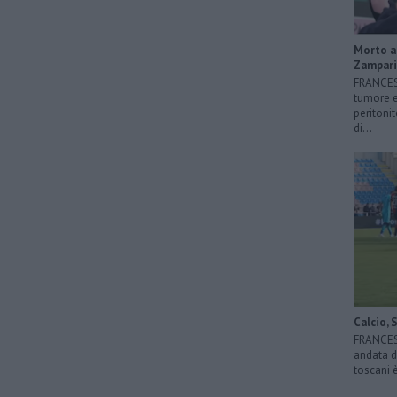
Morto a 
Zampari
FRANCESC
tumore e
peritonit
di...
Calcio, 
FRANCESC
andata di
toscani 