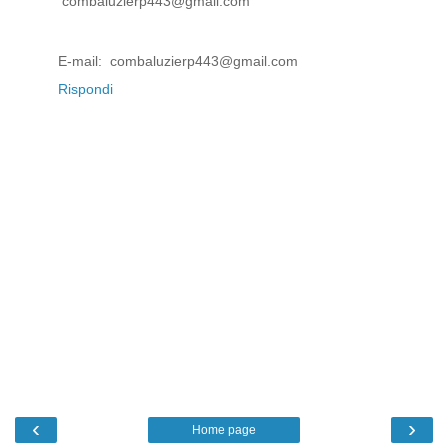
combaluzierp443@gmail.com
E-mail: combaluzierp443@gmail.com
Rispondi
‹
›
Home page