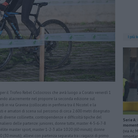
I più l
er il Trofeo Rebel Ciclocross che avrà luogo a Corato venerdì 1
ando alacremente nel proporre la seconda edizione sul
i in via Gravina (collocato in periferia tra il Nicotel e la
ti e amatori di scena sul percorso di circa 2.600 metri disegnato
i diverse collinette, contropendenze e difficoltà tipiche del
Serie A:
aliero delle partenze: juniores, donne tutte, master 4-5-6-7-8
momenta
, élite master sport, master 1-2-3 alle 10:20 (60 minuti); donne
(via Ac M
 (30 minuti); allievi con partenza separata tra i ragazzi di primo
rimontan