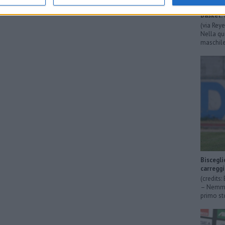
Basket: 
(via Rey
Nella qu
maschile 
Biscegli
carregg
(credits
– Nemmen
primo sto