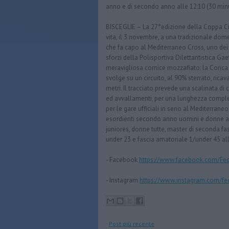
anno e di secondo anno alle 12:10 (30 minut
BISCEGLIE – La 27°edizione della Coppa Cit
vita, il 3 novembre, a una tradizionale dom
che fa capo al Mediterraneo Cross, uno dei c
sforzi della Polisportiva Dilettantistica Ga
meravigliosa cornice mozzafiato: la Conca de
svolge su un circuito, al 90% sterrato, ricava
metri. Il tracciato prevede una scalinata di 
ed avvallamenti, per una lunghezza compless
per le gare ufficiali in seno al Mediterrane
esordienti secondo anno uomini e donne alle
juniores, donne tutte, master di seconda fasc
under 23 e fascia amatoriale 1/under 45 all
- Facebook
https://www.facebook.com/Fe
- Instagram
https://www.instagram.com/fed
Post più recente