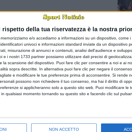
l rispetto della tua riservatezza è la nostra prior
memorizziamo e/o accediamo a informazioni su un dispositivo, come i c
identificatori univoci e informazioni standard inviate da un dispositivo 
ati, misurazione di annunci e contenuti, analisi dell'audience e sviluppo 
È morto 
i e i nostri 1733 partner possiamo utilizzare dati precisi di geolocalizz
BARI - È
e la scansione del dispositivo. Puoi fare clic per consentire a noi e ai nos
uno dell
nalità sopra descritte. In alternativa puoi fare clic per negare il consen
segreti d
agliate e modificare le tue preferenze prima di acconsentire.
Si rende n
personali possono non richiedere il tuo consenso, ma hai il diritto di oppo
preferenze si applicheranno solo a questo sito web. Puoi modificare le 
 in qualsiasi momento tornando su questo sito e facendo clic sul pulsan
ONI
NON ACCETTO
AC