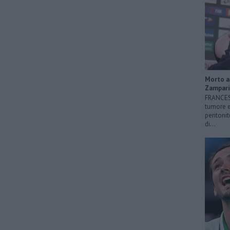
Morto a 
Zampari
FRANCESC
tumore e
peritonit
di...