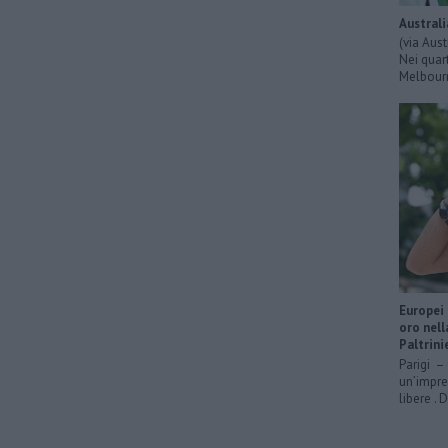
Australi
(via Aus
Nei quart
Melbourn
Europei 
oro nell
Paltrini
Parigi – 
un’impre
libere . 