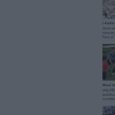
I 4 info
Storie fa
rinascit
Piero al
Messi sh
(Afp) PI
qualific
sconfitto