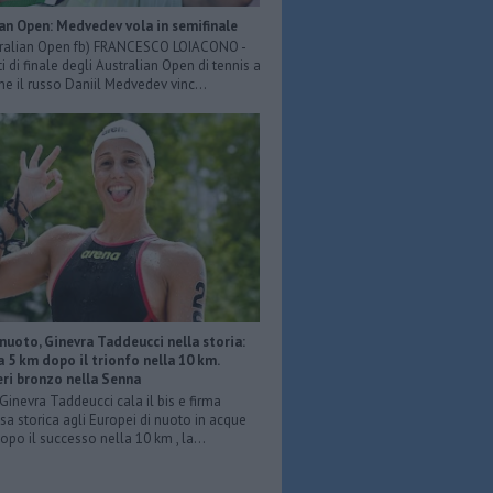
an Open: Medvedev vola in semifinale
tralian Open fb) FRANCESCO LOIACONO -
i di finale degli Australian Open di tennis a
e il russo Daniil Medvedev vinc...
nuoto, Ginevra Taddeucci nella storia:
a 5 km dopo il trionfo nella 10 km.
eri bronzo nella Senna
Ginevra Taddeucci cala il bis e firma
sa storica agli Europei di nuoto in acque
Dopo il successo nella 10 km , la...