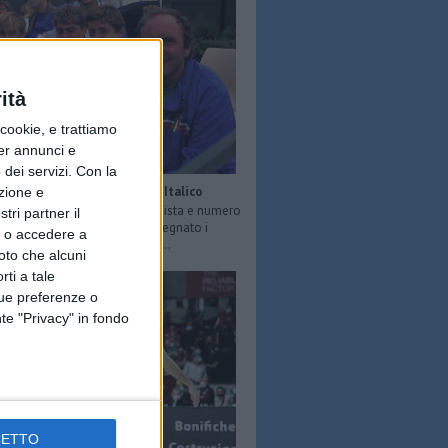
ità
ookie, e trattiamo
per annunci e
dei servizi.
Con la
Ciro Cirillo, anima del Foro Italico
azione e
 scomparso a 66 anni l’ex tennista e numero
tri partner il
a scuola di Roma in cui ha insegnato i
so o accedere a
ella racchetta a tanti ragazzi ...
oto che alcuni
rti a tale
tue preferenze o
te "Privacy" in fondo
CETTO