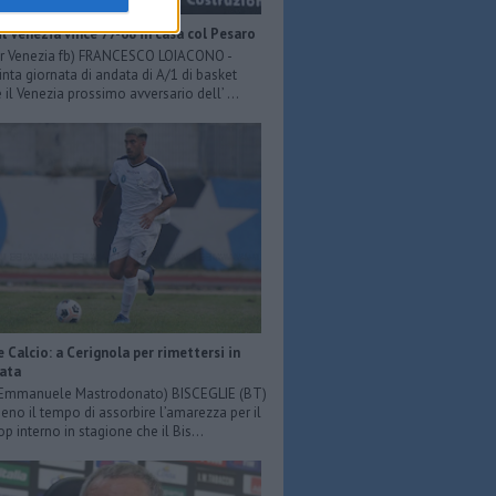
il Venezia vince 77-68 in casa col Pesaro
er Venezia fb) FRANCESCO LOIACONO -
inta giornata di andata di A/1 di basket
il Venezia prossimo avversario dell’ ...
e Calcio: a Cerignola per rimettersi in
iata
: Emmanuele Mastrodonato) BISCEGLIE (BT)
o il tempo di assorbire l’amarezza per il
p interno in stagione che il Bis...