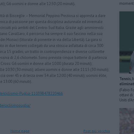
momentan
i); G6 uomini e donne alle 12:50 (20 minuti).
tà di Bisceglie – Memorial Peppino Preziosa si appresta a dare
enica di passione per questa disciplina autunnale ed invernale
ircuiti più ambiti del Centro-Sud Italia. Grazie agli ammirevoli
etano Cavallaro, il percorso ha sempre il suo fascino nella sua
i Monaci (litorale di ponente in via della Libertà). La gara si
to in due terreni collegati da una striscia asfaltata di circa 300
circa 15 gradini, un tratto in contropendenza e diverse collinette
iva di 2,6 chilometri. Sono previste cinque batterie di partenza
o Cross: G6 uomini e donne alle 10:00 (durata 20 minuti);
 10:30 (30 minuti); allievi uomini e donne alle 11:15 (30 minuti);
ia over 45 e di terza over 54 alle 12:00 (40 minuti); uomini élite,
Tennis, 
e 13:00 (60 minuti).
eliminat
(Fabio F
derciclismo-Puglia-110398478220466
ottavi di
Uniti d’A
erciclismopuglia/
Home page
Post più vecchio