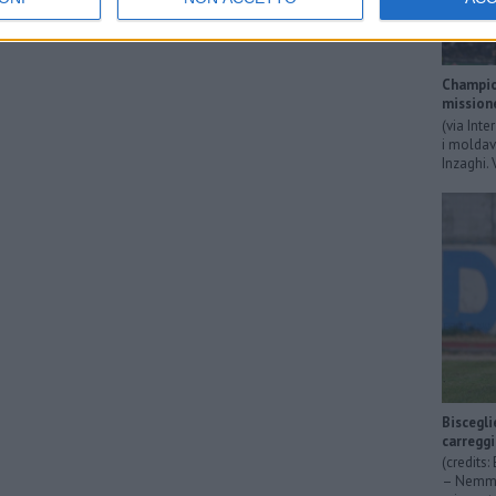
Champion
mission
(via Inte
i moldavi
Inzaghi. 
Biscegli
carregg
(credits
– Nemmen