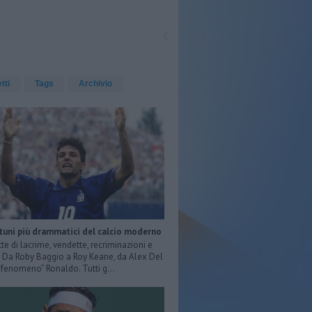
etti
Tags
Archivio
rtuni più drammatici del calcio moderno
tte di lacrime, vendette, recriminazioni e
e. Da Roby Baggio a Roy Keane, da Alex Del
 “fenomeno” Ronaldo. Tutti g...