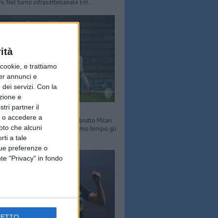
ni. Nel turno infrasettimanale Em...
ità
ookie, e trattiamo
per annunci e
dei servizi.
Con la
azione e
tri partner il
 conquista Bologna
so o accedere a
Milan fb) PIERO CHIMENTI - Un brutto Milan
oto che alcuni
il Dall'Ara di Bologna. Nel primo tempo gli
i Mihajlovic partono ben...
rti a tale
tue preferenze o
te "Privacy" in fondo
CETTO