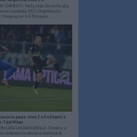
ERO CHIMENTI - Nella sfida che porta alla
azione mondiale 2022, l'Argentina ha
 l'Uruguay per 3-0. Protagon...
scaccia le paure: vince 2 a 0 a Empoli e
a -7 dal Milan
er fb) LUIGI LAGUARAGNELLA - Dimarco e
o timbrano la vittoria in trasferta al