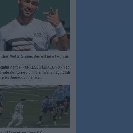
Indian Wells: Sinner, Berrettini e Fognini
i
ognini via fb) FRANCESCO LOIACONO - Negli
 finale del torneo di Indian Wells negli Stati
merica Jannick Sinner è s...
ow: l'Argentina vince 3-0