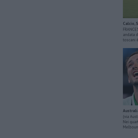
Calcio, 
FRANCESC
andata di
toscani 
Australi
(via Aus
Nei quart
Melbourn