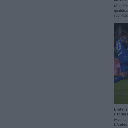
(Afp) PI
qualific
sconfitto
L'Inter 
ritorna 
(via Int
D'Ambrosi