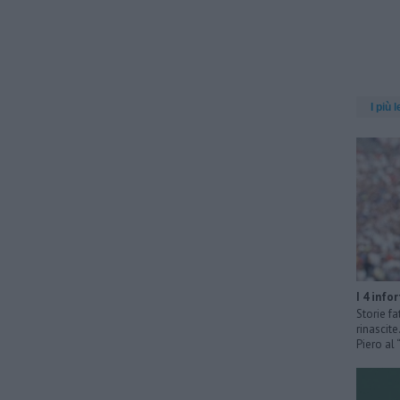
I più l
I 4 info
Storie fa
rinascit
Piero al