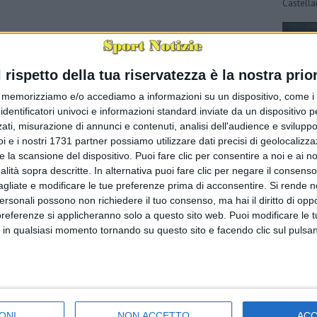
Castella
l rispetto della tua riservatezza è la nostra prior
memorizziamo e/o accediamo a informazioni su un dispositivo, come i c
identificatori univoci e informazioni standard inviate da un dispositivo 
ati, misurazione di annunci e contenuti, analisi dell'audience e sviluppo 
i e i nostri 1731 partner possiamo utilizzare dati precisi di geolocalizz
e la scansione del dispositivo. Puoi fare clic per consentire a noi e ai nos
Il Milan
nalità sopra descritte. In alternativa puoi fare clic per negare il consen
(via Ac 
agliate e modificare le tue preferenze prima di acconsentire.
Si rende n
espugna 
uomini d
personali possono non richiedere il tuo consenso, ma hai il diritto di oppo
preferenze si applicheranno solo a questo sito web. Puoi modificare le 
 in qualsiasi momento tornando su questo sito e facendo clic sul pulsan
ONI
NON ACCETTO
AC