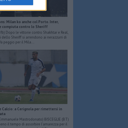
s: Milan ko anche col Porto. Inter,
e compiuta contro lo Sheriff
r fb) Dopo le vittorie contro Shakhtar e Real,
 dello Sheriff si arrendono ai nerazzurri di
Va peggio per il Mila...
e Calcio: a Cerignola per rimettersi in
iata
: Emmanuele Mastrodonato) BISCEGLIE (BT)
o il tempo di assorbire l’amarezza per il