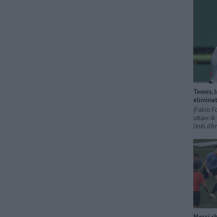
Tennis, 
eliminat
(Fabio F
ottavi di
Uniti d’A
Messi sh