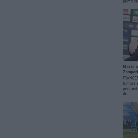
primo sto
Morto a 
Zampari
FRANCESC
tumore e
peritonit
di...