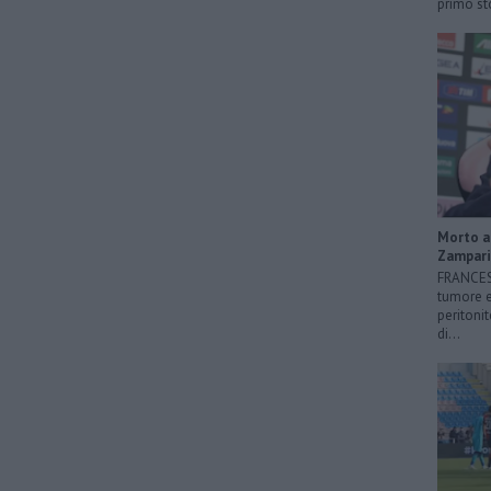
primo sto
Morto a 
Zampari
FRANCESC
tumore e
peritonit
di...