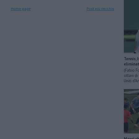
Home page
Post più vecchio
Tennis, 
eliminat
(Fabio F
ottavi di
Uniti d’A
Messi sh