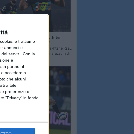
ità
s: Milan ko anche col Porto. Inter,
ookie, e trattiamo
e compiuta contro lo Sheriff
per annunci e
r fb) Dopo le vittorie contro Shakhtar e Real,
 dello Sheriff si arrendono ai nerazzurri di
dei servizi.
Con la
Va peggio per il Mila...
azione e
tri partner il
so o accedere a
oto che alcuni
rti a tale
tue preferenze o
te "Privacy" in fondo