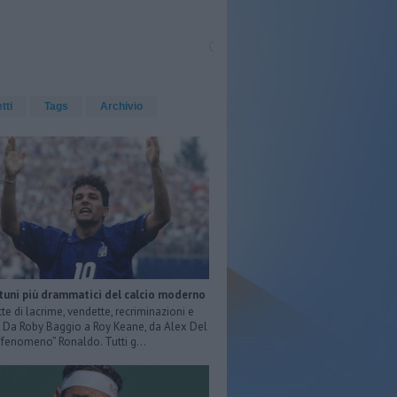
etti
Tags
Archivio
rtuni più drammatici del calcio moderno
tte di lacrime, vendette, recriminazioni e
e. Da Roby Baggio a Roy Keane, da Alex Del
 “fenomeno” Ronaldo. Tutti g...