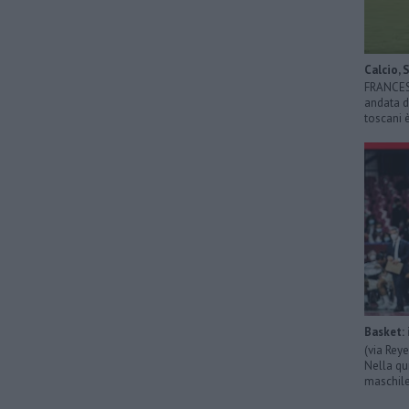
Calcio, 
FRANCESC
andata di
toscani 
Basket: 
(via Rey
Nella qu
maschile 