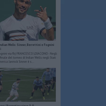
Indian Wells: Sinner, Berrettini e Fognini
i
ognini via fb) FRANCESCO LOIACONO - Negli
 finale del torneo di Indian Wells negli Stati
merica Jannick Sinner è s...
ow: l'Argentina vince 3-0