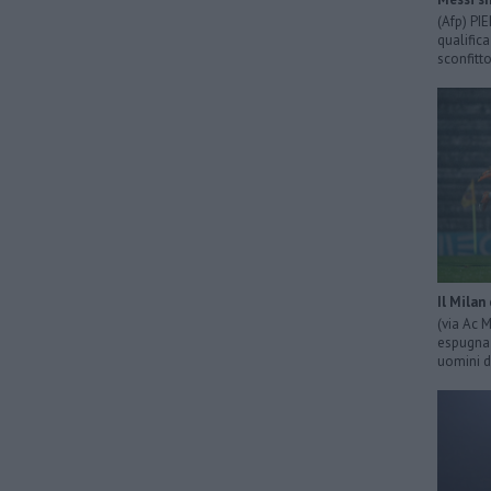
(Afp) PI
qualific
sconfitto
Il Milan
(via Ac 
espugna 
uomini d