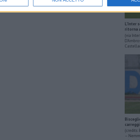
ONI
NON ACCETTO
AC
L'Inter 
ritorna 
(via Int
D'Ambrosi
Castella
Biscegli
carregg
(credits
– Nemmen