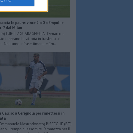
CETTO
scaccia le paure: vince 2 a 0 a Empoli e
a -7 dal Milan
er fb) LUIGI LAGUARAGNELLA - Dimarco e
o timbrano la vittoria in trasferta al
ni. Nel turno infrasettimanale Em...
e Calcio: a Cerignola per rimettersi in
iata
: Emmanuele Mastrodonato) BISCEGLIE (BT)
o il tempo di assorbire l’amarezza per il