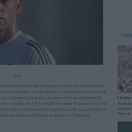
I più l
(Getty)
ero prima della sfida con la Lazio è stata una falsa positività.
è tornato negativo, con l'ok dell'Ats. A comunicarlo lo stesso club
aio, il Laboratorio di analisi che aveva refertato il tampone di
I 4 info
’esito negativo dei 3 test eseguiti fra sabato 30 gennaio e lunedì
Storie fa
rinascit
primo tampone riscontrando la negatività anche di questo. L’Ats di
Piero al
ività del tampone effettuato da Romero il 29 gennaio".