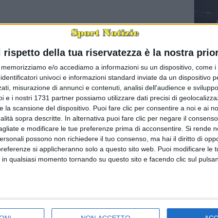
l rispetto della tua riservatezza è la nostra prior
Champion
memorizziamo e/o accediamo a informazioni su un dispositivo, come i c
mission
identificatori univoci e informazioni standard inviate da un dispositivo 
(via Inte
i moldavi
ati, misurazione di annunci e contenuti, analisi dell'audience e sviluppo 
Inzaghi. 
i e i nostri 1731 partner possiamo utilizzare dati precisi di geolocalizz
e la scansione del dispositivo. Puoi fare clic per consentire a noi e ai nos
nalità sopra descritte. In alternativa puoi fare clic per negare il consen
agliate e modificare le tue preferenze prima di acconsentire.
Si rende n
personali possono non richiedere il tuo consenso, ma hai il diritto di oppo
preferenze si applicheranno solo a questo sito web. Puoi modificare le 
 in qualsiasi momento tornando su questo sito e facendo clic sul pulsan