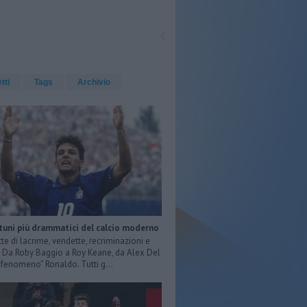
etti
Tags
Archivio
rtuni più drammatici del calcio moderno
tte di lacrime, vendette, recriminazioni e
e. Da Roby Baggio a Roy Keane, da Alex Del
 “fenomeno” Ronaldo. Tutti g...