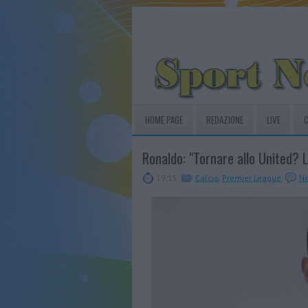
HOME PAGE
REDAZIONE
LIVE
C
Ronaldo: "Tornare allo United? 
19:15
Calcio
,
Premier League
N