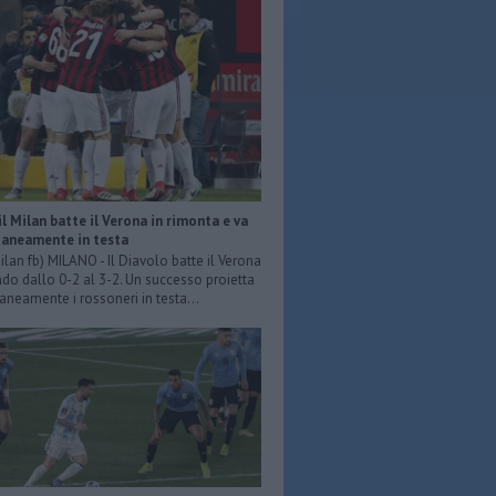
 il Milan batte il Verona in rimonta e va
neamente in testa
ilan fb) MILANO - Il Diavolo batte il Verona
do dallo 0-2 al 3-2. Un successo proietta
eamente i rossoneri in testa...