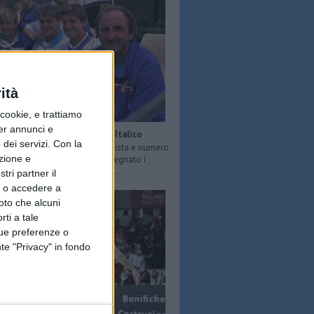
ità
ookie, e trattiamo
per annunci e
Ciro Cirillo, anima del Foro Italico
dei servizi.
Con la
 scomparso a 66 anni l’ex tennista e numero
azione e
a scuola di Roma in cui ha insegnato i
ella racchetta a tanti ragazzi ...
tri partner il
so o accedere a
oto che alcuni
rti a tale
tue preferenze o
te "Privacy" in fondo