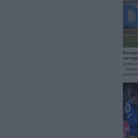
Biscegli
carregg
(credits
– Nemmen
primo sto