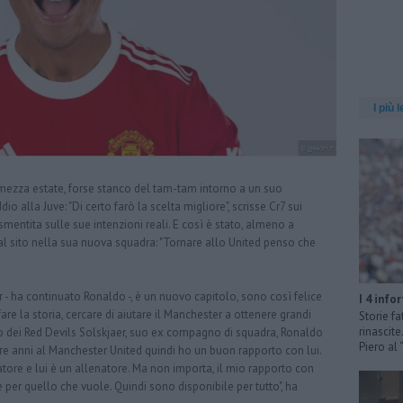
I più l
mezza estate, forse stanco del tam-tam intorno a un suo
 alla Juve: "Di certo farò la scelta migliore", scrisse Cr7 sui
mentita sulle sue intenzioni reali. E così è stato, almeno a
a al sito nella sua nuova squadra: "Tornare allo United penso che
r - ha continuato Ronaldo -, è un nuovo capitolo, sono così felice
I 4 info
are la storia, cercare di aiutare il Manchester a ottenere grandi
Storie fa
rinascit
ecnico dei Red Devils Solskjaer, suo ex compagno di squadra, Ronaldo
Piero al
tre anni al Manchester United quindi ho un buon rapporto con lui.
atore e lui è un allenatore. Ma non importa, il mio rapporto con
e per quello che vuole. Quindi sono disponibile per tutto", ha