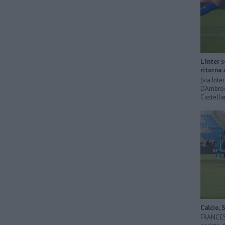
L'Inter 
ritorna 
(via Int
D'Ambrosi
Castella
Calcio, 
FRANCESC