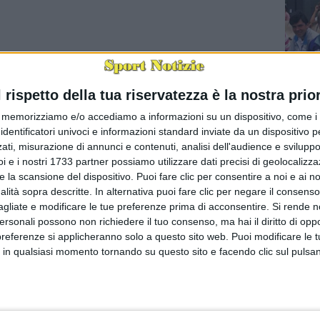
l rispetto della tua riservatezza è la nostra prior
memorizziamo e/o accediamo a informazioni su un dispositivo, come i c
identificatori univoci e informazioni standard inviate da un dispositivo 
È morto 
ati, misurazione di annunci e contenuti, analisi dell'audience e sviluppo 
BARI - È
i e i nostri 1733 partner possiamo utilizzare dati precisi di geolocalizz
uno dell
segreti d
e la scansione del dispositivo. Puoi fare clic per consentire a noi e ai nos
nalità sopra descritte. In alternativa puoi fare clic per negare il consen
agliate e modificare le tue preferenze prima di acconsentire.
Si rende n
personali possono non richiedere il tuo consenso, ma hai il diritto di oppo
preferenze si applicheranno solo a questo sito web. Puoi modificare le 
 in qualsiasi momento tornando su questo sito e facendo clic sul pulsan