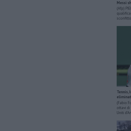
Messi sh
(Afp) PI
qualific
sconfitto
Tennis, 
eliminat
(Fabio F
ottavi di
Uniti d’A