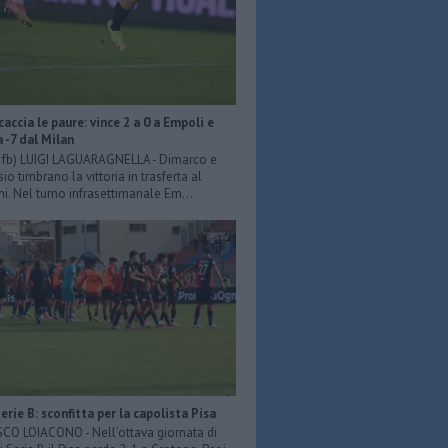
scaccia le paure: vince 2 a 0 a Empoli e
a -7 dal Milan
er fb) LUIGI LAGUARAGNELLA - Dimarco e
o timbrano la vittoria in trasferta al
ni. Nel turno infrasettimanale Em...
Serie B: sconfitta per la capolista Pisa
O LOIACONO - Nell’ottava giornata di