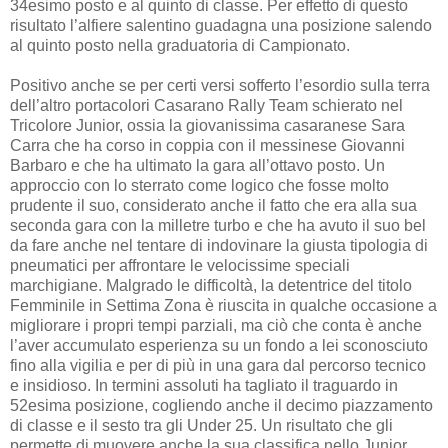
34esimo posto e al quinto di classe. Per effetto di questo
risultato l’alfiere salentino guadagna una posizione salendo
al quinto posto nella graduatoria di Campionato.
Positivo anche se per certi versi sofferto l’esordio sulla terra
dell’altro portacolori Casarano Rally Team schierato nel
Tricolore Junior, ossia la giovanissima casaranese Sara
Carra che ha corso in coppia con il messinese Giovanni
Barbaro e che ha ultimato la gara all’ottavo posto. Un
approccio con lo sterrato come logico che fosse molto
prudente il suo, considerato anche il fatto che era alla sua
seconda gara con la milletre turbo e che ha avuto il suo bel
da fare anche nel tentare di indovinare la giusta tipologia di
pneumatici per affrontare le velocissime speciali
marchigiane. Malgrado le difficoltà, la detentrice del titolo
Femminile in Settima Zona è riuscita in qualche occasione a
migliorare i propri tempi parziali, ma ciò che conta è anche
l’aver accumulato esperienza su un fondo a lei sconosciuto
fino alla vigilia e per di più in una gara dal percorso tecnico
e insidioso. In termini assoluti ha tagliato il traguardo in
52esima posizione, cogliendo anche il decimo piazzamento
di classe e il sesto tra gli Under 25. Un risultato che gli
permette di muovere anche la sua classifica nello Junior,