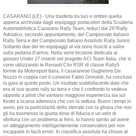
CASARANO (LE) - Una trasferta tra luci e ombre quella
appena archiviata dagli equipaggi portacolori della Scuderia
Automobilistica Casarano Rally Team, reduci dal 29°Rally
Adriatico, secondo appuntamento, del Campionato Italiano
Rally Terra e del Campionato Italiano Assoluto Rally Junior.
Soltanto due dei tre equipaggi al via sono riusciti a salire
sulla pedana d’arrivo. Nella serie tricolore dedicata ai
giovani Under 27 inseriti nel progetto ACI Team Italia, che si
corre utilizzando le Renault Clio RSR di classe Rally5
fornite da Motorsport Italia, il casaranese Guglielmo De
Nuzzo in coppia con il cuneese Fabio Grimaldi, ha concluso
la gara al quinto posto. Un risultato soddisfacente dato che
era al suo quarto rally su terra e che il confronto lo vedeva
opposto a piloti che vantano maggiore esperienza sia sul
fondo a scarsa aderenza che con la vettura. Buoni i tempi in
avvio, poi la particolarità dello sterrato con la ghiaia che non
gli ha trasmesso la giusta dose di fiducia e un velo di
sfortuna con un problema ai freni, lo hanno spinto ad avere
un atteggiamento intelligentemente conservativo per non
incappare in facili errori. In classifica assoluta ha chiuso al