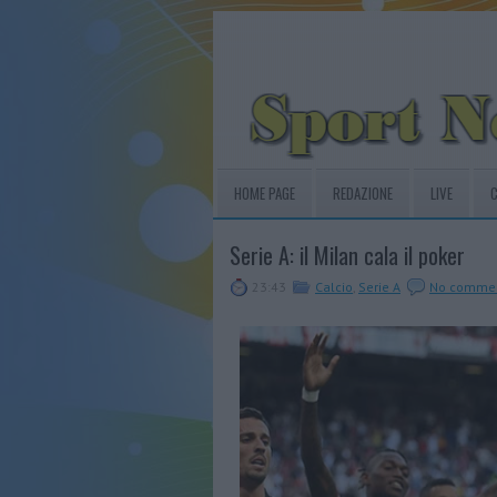
HOME PAGE
REDAZIONE
LIVE
C
Serie A: il Milan cala il poker
23:43
Calcio
,
Serie A
No comme