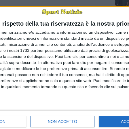
l rispetto della tua riservatezza è la nostra prior
memorizziamo e/o accediamo a informazioni su un dispositivo, come i c
identificatori univoci e informazioni standard inviate da un dispositivo 
ati, misurazione di annunci e contenuti, analisi dell'audience e sviluppo 
i e i nostri 1733 partner possiamo utilizzare dati precisi di geolocalizz
È morto 
e la scansione del dispositivo. Puoi fare clic per consentire a noi e ai nos
BARI - È
nalità sopra descritte. In alternativa puoi fare clic per negare il consen
uno dell
agliate e modificare le tue preferenze prima di acconsentire.
Si rende n
segreti d
personali possono non richiedere il tuo consenso, ma hai il diritto di oppo
preferenze si applicheranno solo a questo sito web. Puoi modificare le 
 in qualsiasi momento tornando su questo sito e facendo clic sul pulsan
ONI
NON ACCETTO
AC