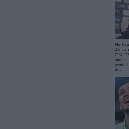
Morto a 
Zampari
FRANCESC
tumore e
peritonit
di...