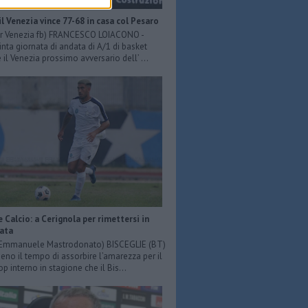
il Venezia vince 77-68 in casa col Pesaro
er Venezia fb) FRANCESCO LOIACONO -
inta giornata di andata di A/1 di basket
il Venezia prossimo avversario dell’ ...
e Calcio: a Cerignola per rimettersi in
iata
: Emmanuele Mastrodonato) BISCEGLIE (BT)
o il tempo di assorbire l’amarezza per il
p interno in stagione che il Bis...