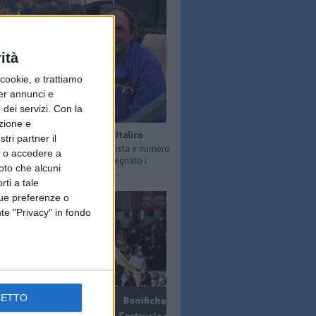
ità
ookie, e trattiamo
per annunci e
dei servizi.
Con la
azione e
Ciro Cirillo, anima del Foro Italico
tri partner il
 scomparso a 66 anni l’ex tennista e numero
so o accedere a
a scuola di Roma in cui ha insegnato i
oto che alcuni
ella racchetta a tanti ragazzi ...
rti a tale
tue preferenze o
te "Privacy" in fondo
CETTO