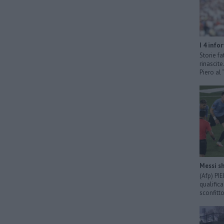
I 4 info
Storie fa
rinascit
Piero al
Messi sh
(Afp) PI
qualific
sconfitto