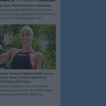
an Open: Medvedev vola in semifinale
tralian Open fb) FRANCESCO LOIACONO -
i di finale degli Australian Open di tennis a
e il russo Daniil Medvedev vinc...
nuoto, Ginevra Taddeucci nella storia:
a 5 km dopo il trionfo nella 10 km.
eri bronzo nella Senna
Ginevra Taddeucci cala il bis e firma
sa storica agli Europei di nuoto in acque
Dopo il successo nella 10 km , la...