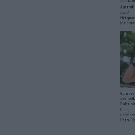
Australi
(via Aus
Nei quart
Melbourn
Europei 
oro nell
Paltrini
Parigi – 
un’impre
libere . 