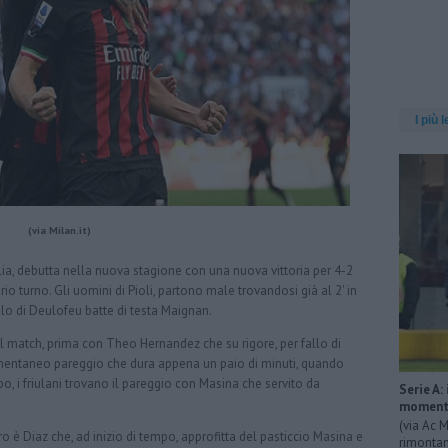
I più l
(via Milan.it)
alia, debutta nella nuova stagione con una nuova vittoria per 4-2
io turno. Gli uomini di Pioli, partono male trovandosi già al 2' in
lo di Deulofeu batte di testa Maignan.
il match, prima con Theo Hernandez che su rigore, per fallo di
momentaneo pareggio che dura appena un paio di minuti, quando
empo, i friulani trovano il pareggio con Masina che servito da
Serie A:
momenta
(via Ac M
o è Diaz che, ad inizio di tempo, approfitta del pasticcio Masina e
rimontan