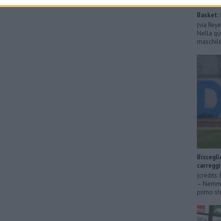
Basket: 
(via Rey
Nella qu
maschile 
Biscegli
carregg
(credits
– Nemmen
primo sto