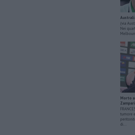
Australi
(via Aus
Nei quart
Melbourn
Morto a 
Zampari
FRANCESC
tumore e
peritonit
di...