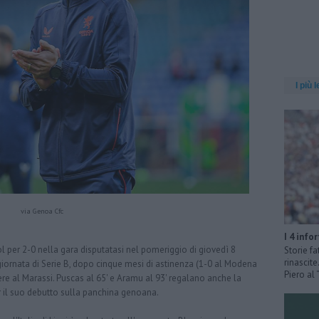
I più l
via Genoa Cfc
I 4 info
l per 2-0 nella gara disputatasi nel pomeriggio di giovedì 8
Storie fa
rinascit
giornata di Serie B, dopo cinque mesi di astinenza (1-0 al Modena
Piero al
ere al Marassi. Puscas al 65' e Aramu al 93' regalano anche la
er il suo debutto sulla panchina genoana.