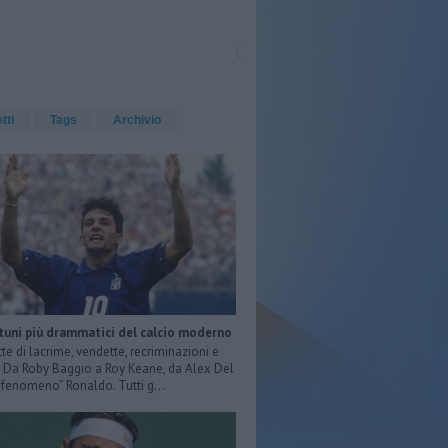
etti
Tags
Archivio
rtuni più drammatici del calcio moderno
tte di lacrime, vendette, recriminazioni e
e. Da Roby Baggio a Roy Keane, da Alex Del
 “fenomeno” Ronaldo. Tutti g...