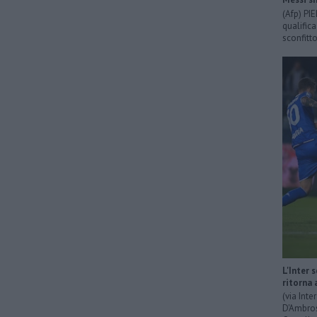
(Afp) PI
qualific
sconfitto
L'Inter 
ritorna 
(via Int
D'Ambrosi