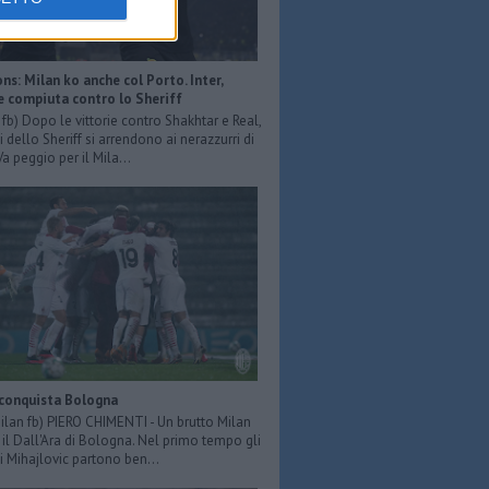
s: Milan ko anche col Porto. Inter,
e compiuta contro lo Sheriff
r fb) Dopo le vittorie contro Shakhtar e Real,
 dello Sheriff si arrendono ai nerazzurri di
Va peggio per il Mila...
 conquista Bologna
Milan fb) PIERO CHIMENTI - Un brutto Milan
il Dall'Ara di Bologna. Nel primo tempo gli
i Mihajlovic partono ben...