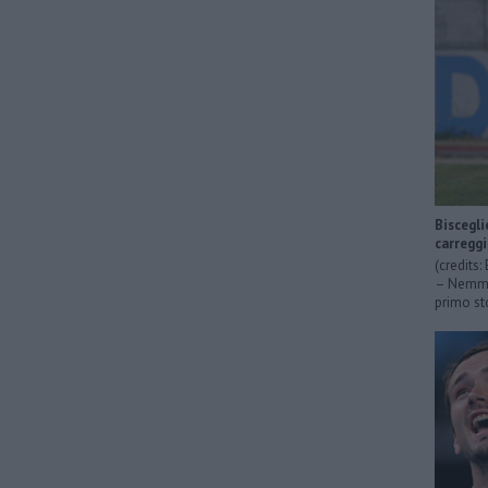
Biscegli
carregg
(credits
– Nemmen
primo sto