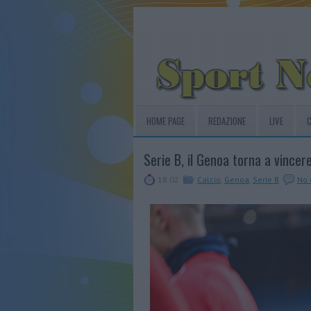
HOME PAGE
REDAZIONE
LIVE
C
Serie B, il Genoa torna a vincer
18:02
Calcio
,
Genoa
,
Serie B
No