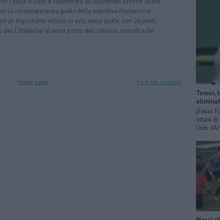
 l'Italia di Lippi è subentrato all'esonerato Blessin quale
per la contemporanea guida della rispettiva formazione
 un importante vittoria in virtù della quale, con 26 punti,
o del Cittadella) al terzo posto dell'odierna classifica del
Home page
Post più vecchio
Tennis, 
eliminat
(Fabio F
ottavi di
Uniti d’A
Messi sh