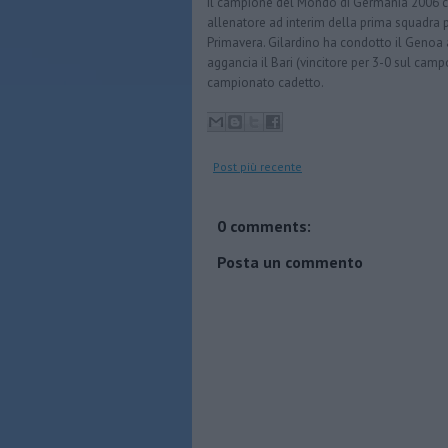
Il campione del Mondo di Germania 2006 con
allenatore ad interim della prima squadra 
Primavera. Gilardino ha condotto il Genoa ad
aggancia il Bari (vincitore per 3-0 sul camp
campionato cadetto.
Post più recente
0 comments:
Posta un commento