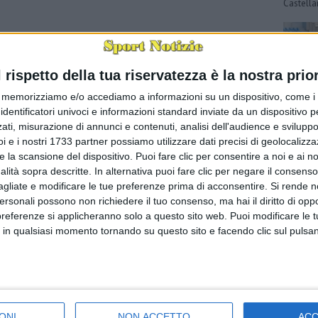
Castella
l rispetto della tua riservatezza è la nostra prior
memorizziamo e/o accediamo a informazioni su un dispositivo, come i c
identificatori univoci e informazioni standard inviate da un dispositivo 
ati, misurazione di annunci e contenuti, analisi dell'audience e sviluppo 
i e i nostri 1733 partner possiamo utilizzare dati precisi di geolocalizz
e la scansione del dispositivo. Puoi fare clic per consentire a noi e ai nos
Calcio, 
nalità sopra descritte. In alternativa puoi fare clic per negare il consen
FRANCESC
andata di
agliate e modificare le tue preferenze prima di acconsentire.
Si rende n
toscani 
personali possono non richiedere il tuo consenso, ma hai il diritto di oppo
preferenze si applicheranno solo a questo sito web. Puoi modificare le 
 in qualsiasi momento tornando su questo sito e facendo clic sul pulsan
ONI
NON ACCETTO
AC