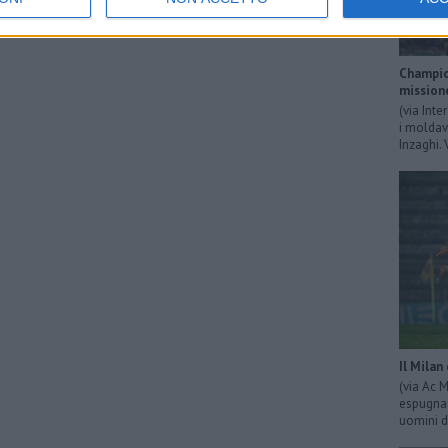
Champion
mission
(via Inte
i moldavi
Inzaghi. 
Il Milan
(via Ac 
espugna 
uomini d