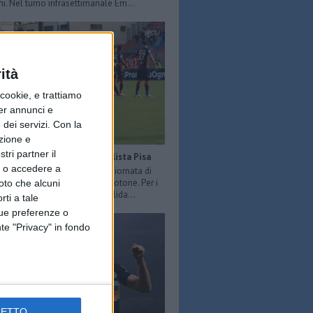
ni. Nel turno infrasettimanale Em...
ità
ookie, e trattiamo
per annunci e
dei servizi.
Con la
azione e
tri partner il
Serie B: sconfitta per la capolista Pisa
so o accedere a
O LOIACONO - Nell’ottava giornata di
 Serie B il Pisa perde 2-1 a Crotone. Per i
oto che alcuni
è la prima sconfitta ma consolida...
rti a tale
tue preferenze o
te "Privacy" in fondo
CETTO