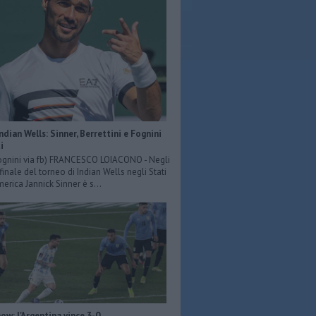
Indian Wells: Sinner, Berrettini e Fognini
i
ognini via fb) FRANCESCO LOIACONO - Negli
 finale del torneo di Indian Wells negli Stati
merica Jannick Sinner è s...
ow: l'Argentina vince 3-0