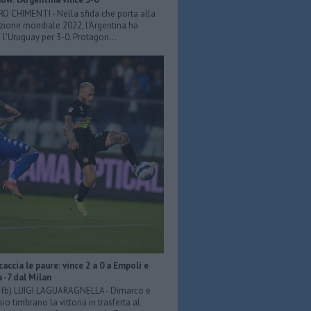
ERO CHIMENTI - Nella sfida che porta alla
azione mondiale 2022, l'Argentina ha
 l'Uruguay per 3-0. Protagon...
scaccia le paure: vince 2 a 0 a Empoli e
a -7 dal Milan
er fb) LUIGI LAGUARAGNELLA - Dimarco e
o timbrano la vittoria in trasferta al