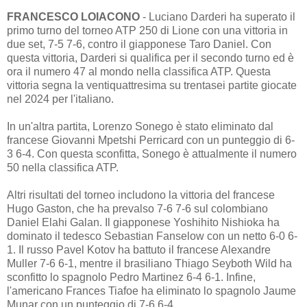
FRANCESCO LOIACONO
- Luciano Darderi ha superato il
primo turno del torneo ATP 250 di Lione con una vittoria in
due set, 7-5 7-6, contro il giapponese Taro Daniel. Con
questa vittoria, Darderi si qualifica per il secondo turno ed è
ora il numero 47 al mondo nella classifica ATP. Questa
vittoria segna la ventiquattresima su trentasei partite giocate
nel 2024 per l'italiano.
In un'altra partita, Lorenzo Sonego è stato eliminato dal
francese Giovanni Mpetshi Perricard con un punteggio di 6-
3 6-4. Con questa sconfitta, Sonego è attualmente il numero
50 nella classifica ATP.
Altri risultati del torneo includono la vittoria del francese
Hugo Gaston, che ha prevalso 7-6 7-6 sul colombiano
Daniel Elahi Galan. Il giapponese Yoshihito Nishioka ha
dominato il tedesco Sebastian Fanselow con un netto 6-0 6-
1. Il russo Pavel Kotov ha battuto il francese Alexandre
Muller 7-6 6-1, mentre il brasiliano Thiago Seyboth Wild ha
sconfitto lo spagnolo Pedro Martinez 6-4 6-1. Infine,
l'americano Frances Tiafoe ha eliminato lo spagnolo Jaume
Munar con un punteggio di 7-6 6-4.