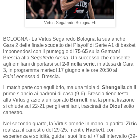
Virtus Segafredo Bologna Fb
BOLOGNA - La Virtus Segafredo Bologna fa sua anche
Gara 2 della finale scudetto dei Playoff di Serie A1 di basket,
imponendosi con il punteggio di
75-65
sulla Germani
Brescia alla
Segafredo Arena
. Un successo che consente
agli emiliani di portarsi sul
2-0 nella serie
, in attesa di Gara
3, in programma martedì 17 giugno alle ore 20:30 al
PalaLeonessa
di Brescia.
Il match parte con equilibrio, ma una tripla di
Shengelia
dà il
primo slancio ai padroni di casa (9-6). Brescia tiene testa
alla Virtus grazie a un ispirato
Burnell
, ma la prima frazione
si chiude sul 22-21 per gli emiliani, trascinati da
Diouf
sotto
canestro.
Nel secondo quarto, la Virtus prende in mano la partita:
Zizic
realizza il canestro del 29-25, mentre
Hackett
, con
esperienza e solidità, guida i suoi fino al +7 all’intervallo (39-