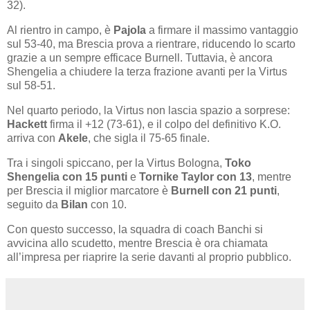
32).
Al rientro in campo, è
Pajola
a firmare il massimo vantaggio
sul 53-40, ma Brescia prova a rientrare, riducendo lo scarto
grazie a un sempre efficace Burnell. Tuttavia, è ancora
Shengelia a chiudere la terza frazione avanti per la Virtus
sul 58-51.
Nel quarto periodo, la Virtus non lascia spazio a sorprese:
Hackett
firma il +12 (73-61), e il colpo del definitivo K.O.
arriva con
Akele
, che sigla il 75-65 finale.
Tra i singoli spiccano, per la Virtus Bologna,
Toko
Shengelia con 15 punti
e
Tornike Taylor con 13
, mentre
per Brescia il miglior marcatore è
Burnell con 21 punti
,
seguito da
Bilan
con 10.
Con questo successo, la squadra di coach Banchi si
avvicina allo scudetto, mentre Brescia è ora chiamata
all’impresa per riaprire la serie davanti al proprio pubblico.