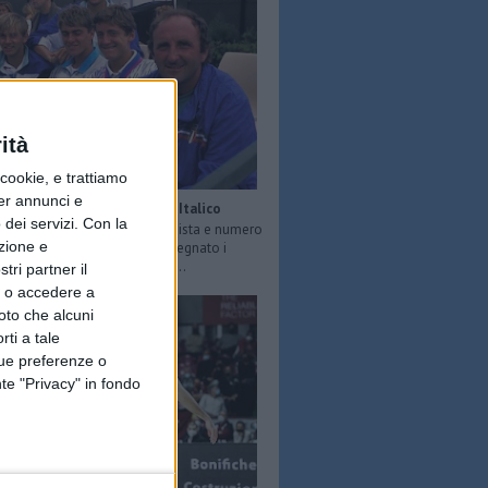
ità
ookie, e trattiamo
per annunci e
Ciro Cirillo, anima del Foro Italico
dei servizi.
Con la
 scomparso a 66 anni l’ex tennista e numero
azione e
a scuola di Roma in cui ha insegnato i
ella racchetta a tanti ragazzi ...
tri partner il
so o accedere a
oto che alcuni
rti a tale
tue preferenze o
te "Privacy" in fondo