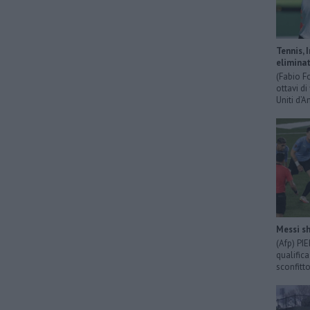
Tennis, 
eliminat
(Fabio F
ottavi di
Uniti d’A
Messi sh
(Afp) PI
qualific
sconfitto