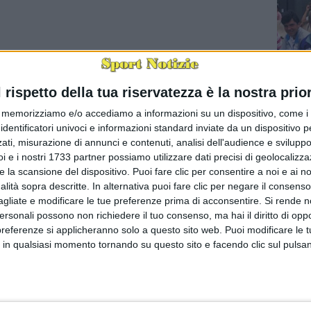
l rispetto della tua riservatezza è la nostra prior
memorizziamo e/o accediamo a informazioni su un dispositivo, come i c
identificatori univoci e informazioni standard inviate da un dispositivo 
È morto 
ati, misurazione di annunci e contenuti, analisi dell'audience e sviluppo 
BARI - È
i e i nostri 1733 partner possiamo utilizzare dati precisi di geolocalizz
uno dell
segreti d
e la scansione del dispositivo. Puoi fare clic per consentire a noi e ai nos
nalità sopra descritte. In alternativa puoi fare clic per negare il consen
agliate e modificare le tue preferenze prima di acconsentire.
Si rende n
personali possono non richiedere il tuo consenso, ma hai il diritto di oppo
preferenze si applicheranno solo a questo sito web. Puoi modificare le 
 in qualsiasi momento tornando su questo sito e facendo clic sul pulsan