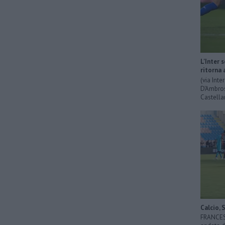
L'Inter 
ritorna 
(via Int
D'Ambrosi
Castella
Calcio, 
FRANCESC