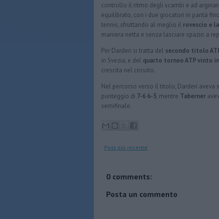
controllo il ritmo degli scambi e ad arginar
equilibrato, con i due giocatori in parità fin
tennis, sfruttando al meglio il
rovescio e l
maniera netta e senza lasciare spazio a rep
Per Darderi si tratta del
secondo titolo AT
in Svezia, e del
quarto torneo ATP vinto in
crescita nel circuito.
Nel percorso verso il titolo, Darderi aveva
punteggio di
7-6 6-3
, mentre
Taberner
avev
semifinale.
Post più recente
0 comments:
Posta un commento