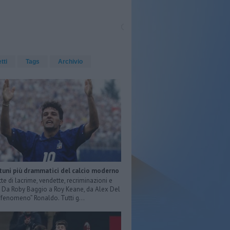
etti
Tags
Archivio
rtuni più drammatici del calcio moderno
tte di lacrime, vendette, recriminazioni e
e. Da Roby Baggio a Roy Keane, da Alex Del
 “fenomeno” Ronaldo. Tutti g...