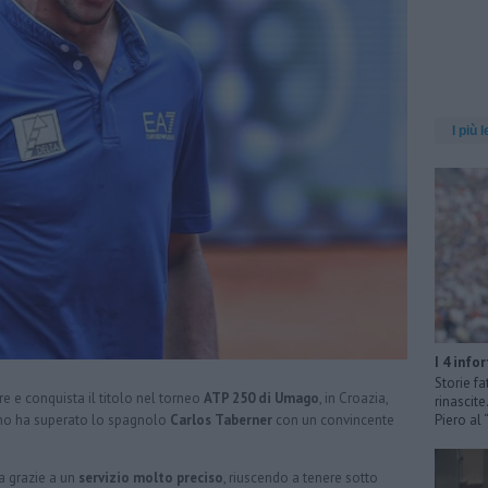
I più l
I 4 info
Storie fa
re e conquista il titolo nel torneo
ATP 250 di Umago
, in Croazia,
rinascit
aliano ha superato lo spagnolo
Carlos Taberner
con un convincente
Piero al
za grazie a un
servizio molto preciso
, riuscendo a tenere sotto