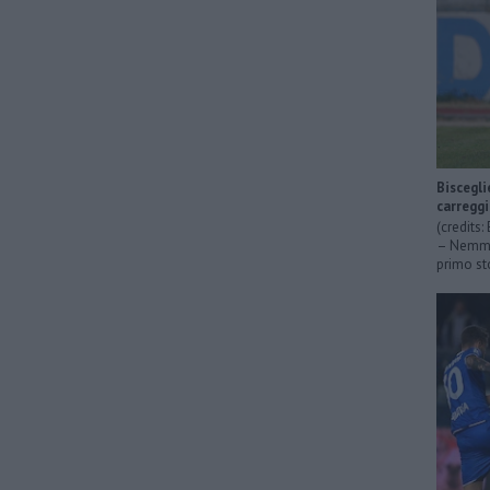
Biscegli
carregg
(credits
– Nemmen
primo sto