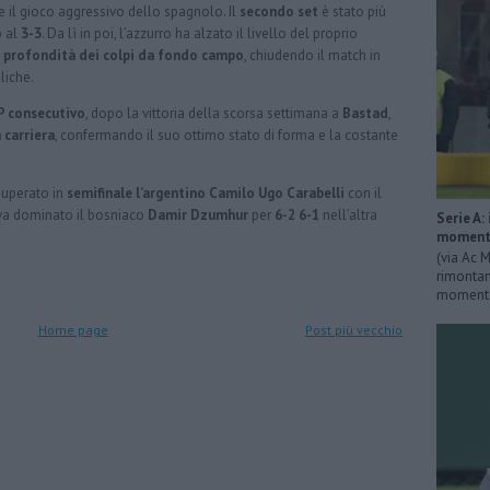
e il gioco aggressivo dello spagnolo. Il
secondo set
è stato più
o al
3-3
. Da lì in poi, l’azzurro ha alzato il livello del proprio
a profondità dei colpi da fondo campo
, chiudendo il match in
liche.
P consecutivo
, dopo la vittoria della scorsa settimana a
Bastad
,
 carriera
, confermando il suo ottimo stato di forma e la costante
 superato in
semifinale l’argentino Camilo Ugo Carabelli
con il
a dominato il bosniaco
Damir Dzumhur
per
6-2 6-1
nell’altra
Serie A:
momenta
(via Ac M
rimontan
momentan
Home page
Post più vecchio