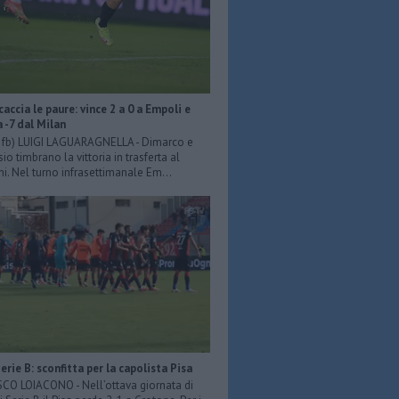
scaccia le paure: vince 2 a 0 a Empoli e
a -7 dal Milan
er fb) LUIGI LAGUARAGNELLA - Dimarco e
o timbrano la vittoria in trasferta al
ni. Nel turno infrasettimanale Em...
Serie B: sconfitta per la capolista Pisa
O LOIACONO - Nell’ottava giornata di