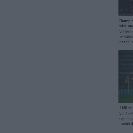
Champion
mission
(via Inte
i moldavi
Inzaghi. 
Il Milan
(via Ac 
espugna 
uomini d