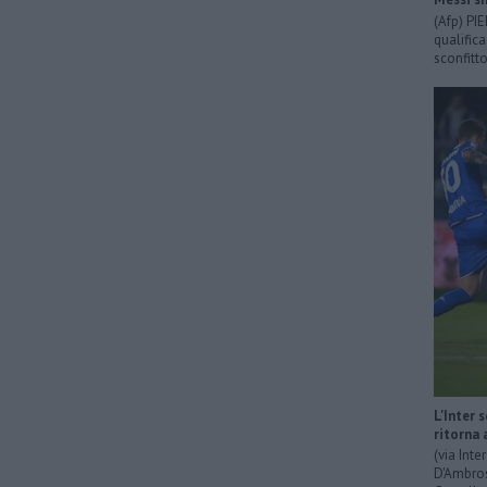
(Afp) PI
qualific
sconfitto
L'Inter 
ritorna 
(via Int
D'Ambrosi