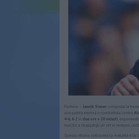
Pechino –
Jannik Sinner
conquista la trente
una partita intensa e combattuta contro
Al
4-6, 6-2
in
due ore e 20 minuti
, imponendos
riuscito a strappargli un set in ventuno confr
Questa vittoria sottolinea la maturità e la c