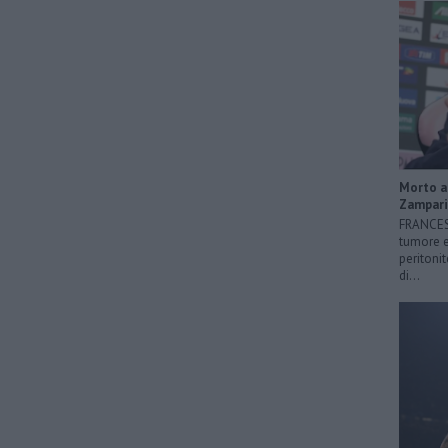
Morto a 
Zampari
FRANCESC
tumore e
peritonit
di...