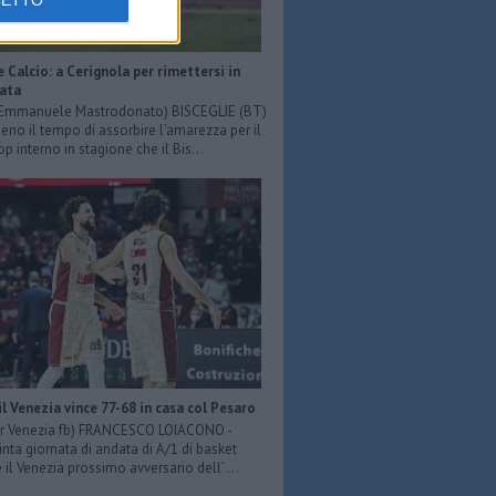
CETTO
e Calcio: a Cerignola per rimettersi in
iata
: Emmanuele Mastrodonato) BISCEGLIE (BT)
o il tempo di assorbire l’amarezza per il
p interno in stagione che il Bis...
il Venezia vince 77-68 in casa col Pesaro
er Venezia fb) FRANCESCO LOIACONO -
inta giornata di andata di A/1 di basket
il Venezia prossimo avversario dell’ ...