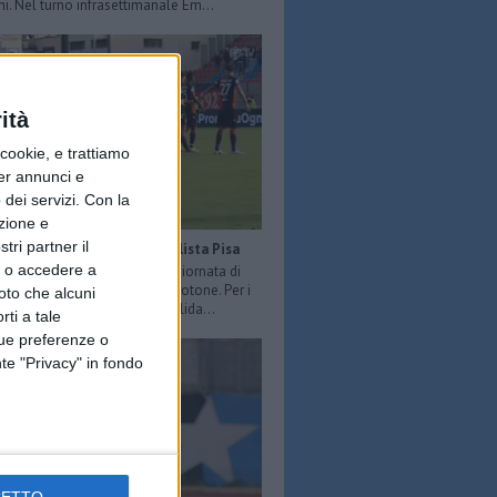
ni. Nel turno infrasettimanale Em...
ità
ookie, e trattiamo
per annunci e
dei servizi.
Con la
azione e
tri partner il
Serie B: sconfitta per la capolista Pisa
so o accedere a
O LOIACONO - Nell’ottava giornata di
 Serie B il Pisa perde 2-1 a Crotone. Per i
oto che alcuni
è la prima sconfitta ma consolida...
rti a tale
tue preferenze o
te "Privacy" in fondo