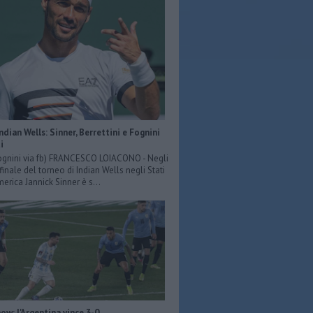
Indian Wells: Sinner, Berrettini e Fognini
i
ognini via fb) FRANCESCO LOIACONO - Negli
 finale del torneo di Indian Wells negli Stati
merica Jannick Sinner è s...
ow: l'Argentina vince 3-0