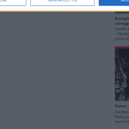
ONI
NON ACCETTO
AC
Biscegli
carregg
(credits
– Nemmen
primo sto
Basket: 
(via Rey
Nella qu
maschile 