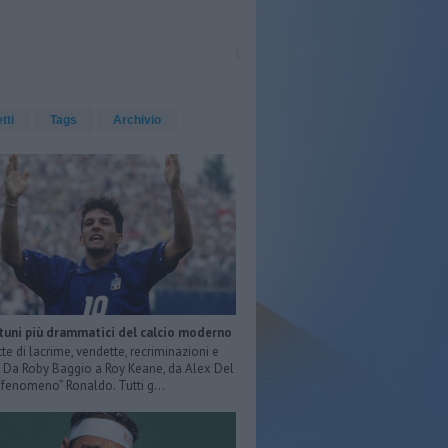
etti
Tags
Archivio
rtuni più drammatici del calcio moderno
tte di lacrime, vendette, recriminazioni e
e. Da Roby Baggio a Roy Keane, da Alex Del
 “fenomeno” Ronaldo. Tutti g...