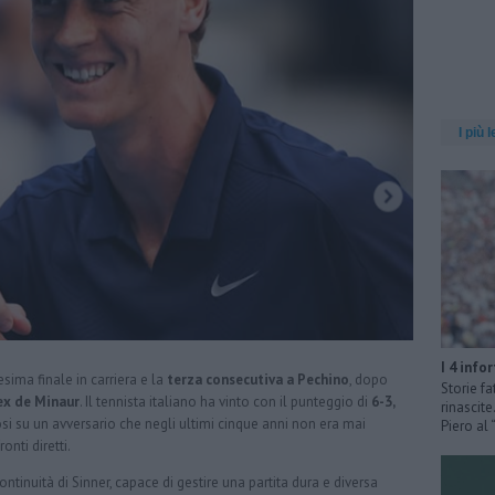
I più l
I 4 info
sima finale in carriera e la
terza consecutiva a Pechino
, dopo
Storie fa
ex de Minaur
. Il tennista italiano ha vinto con il punteggio di
6-3,
rinascit
i su un avversario che negli ultimi cinque anni non era mai
Piero al
onti diretti.
ontinuità di Sinner, capace di gestire una partita dura e diversa