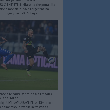
ERO CHIMENTI - Nella sfida che porta alla
azione mondiale 2022, l'Argentina ha
 l'Uruguay per 3-0. Protagon...
scaccia le paure: vince 2 a 0 a Empoli e
a -7 dal Milan
er fb) LUIGI LAGUARAGNELLA - Dimarco e
o timbrano la vittoria in trasferta al