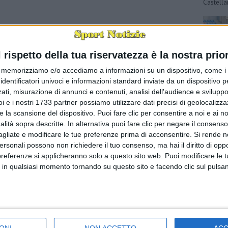
Castella
l rispetto della tua riservatezza è la nostra prior
memorizziamo e/o accediamo a informazioni su un dispositivo, come i c
identificatori univoci e informazioni standard inviate da un dispositivo 
ati, misurazione di annunci e contenuti, analisi dell'audience e sviluppo 
i e i nostri 1733 partner possiamo utilizzare dati precisi di geolocalizz
e la scansione del dispositivo. Puoi fare clic per consentire a noi e ai nos
Calcio, 
nalità sopra descritte. In alternativa puoi fare clic per negare il consen
FRANCESC
andata di
agliate e modificare le tue preferenze prima di acconsentire.
Si rende n
toscani 
personali possono non richiedere il tuo consenso, ma hai il diritto di oppo
preferenze si applicheranno solo a questo sito web. Puoi modificare le 
 in qualsiasi momento tornando su questo sito e facendo clic sul pulsan