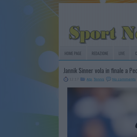
HOME PAGE
REDAZIONE
LIVE
C
Jannik Sinner vola in finale a Pe
12:17
Atp
,
Tennis
No comments