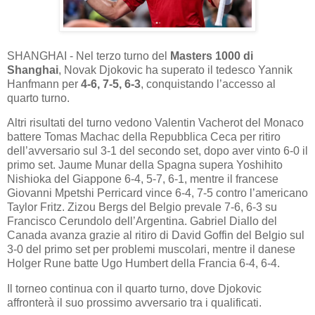
SHANGHAI - Nel terzo turno del
Masters 1000 di
Shanghai
, Novak Djokovic ha superato il tedesco Yannik
Hanfmann per
4-6, 7-5, 6-3
, conquistando l’accesso al
quarto turno.
Altri risultati del turno vedono Valentin Vacherot del Monaco
battere Tomas Machac della Repubblica Ceca per ritiro
dell’avversario sul 3-1 del secondo set, dopo aver vinto 6-0 il
primo set. Jaume Munar della Spagna supera Yoshihito
Nishioka del Giappone 6-4, 5-7, 6-1, mentre il francese
Giovanni Mpetshi Perricard vince 6-4, 7-5 contro l’americano
Taylor Fritz. Zizou Bergs del Belgio prevale 7-6, 6-3 su
Francisco Cerundolo dell’Argentina. Gabriel Diallo del
Canada avanza grazie al ritiro di David Goffin del Belgio sul
3-0 del primo set per problemi muscolari, mentre il danese
Holger Rune batte Ugo Humbert della Francia 6-4, 6-4.
Il torneo continua con il quarto turno, dove Djokovic
affronterà il suo prossimo avversario tra i qualificati.