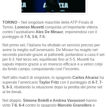
TORINO
– Nel singolare maschile delle ATP Finals di
Torino,
Lorenzo Musetti
conquista un’importante vittoria
contro l’australiano
Alex De Minaur
, imponendosi con il
punteggio di
7-5, 3-6, 7-5
.
Nel primo set, l’italiano ha sfruttato un servizio preciso per
avere la meglio sull’avversario. De Minaur ha reagito nel
secondo parziale grazie ai pallonetti, portandosi a casa il set
per 6-3. Nel terzo set, equilibrato fino al 5-5, Musetti ha
saputo imporsi grazie a un rovescio efficace e a veloci colpi
da fondo campo, conquistando così l’incontro.
Nell’altro match di singolare, lo spagnolo
Carlos Alcaraz
ha
superato l’americano
Taylor Fritz
con il punteggio di
6-7, 7-
5, 6-3
, ribaltando la situazione dopo la perdita del primo set
al tie-break.
Nel doppio,
Simone Bolelli e Andrea Vavassori
hanno
vinto
7-6, 6-4
contro lo spagnolo
Marcelo Granollers
e