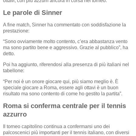
ottavi, con più azzurri ancora in corsa nel torneo.
Le parole di Sinner
A fine match, Sinner ha commentato con soddisfazione la
prestazione:
“Sono ovviamente molto contento, c’era abbastanza vento
ma sono partito bene e aggressivo. Grazie al pubblico”, ha
detto.
Poi ha aggiunto, riferendosi alla presenza di più italiani nel
tabellone:
“Per noi è un onore giocare qui, più siamo meglio è. È
speciale giocare a Roma, essere agli ottavi è un buon
risultato ma sono contento di come ho gestito la partita”.
Roma si conferma centrale per il tennis
azzurro
Il torneo capitolino continua a confermarsi uno dei
palcoscenici più importanti per il tennis italiano, con diversi