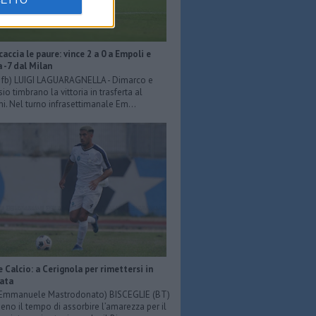
CETTO
scaccia le paure: vince 2 a 0 a Empoli e
a -7 dal Milan
er fb) LUIGI LAGUARAGNELLA - Dimarco e
o timbrano la vittoria in trasferta al
ni. Nel turno infrasettimanale Em...
e Calcio: a Cerignola per rimettersi in
iata
: Emmanuele Mastrodonato) BISCEGLIE (BT)
o il tempo di assorbire l’amarezza per il