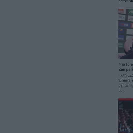
primo sto
Morto a 
Zampari
FRANCESC
tumore e
peritonit
di...