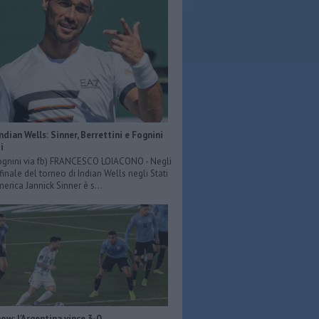
Indian Wells: Sinner, Berrettini e Fognini
i
ognini via fb) FRANCESCO LOIACONO - Negli
 finale del torneo di Indian Wells negli Stati
merica Jannick Sinner è s...
ow: l'Argentina vince 3-0