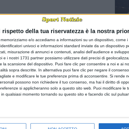
l rispetto della tua riservatezza è la nostra prior
Champion
memorizziamo e/o accediamo a informazioni su un dispositivo, come i c
mission
identificatori univoci e informazioni standard inviate da un dispositivo 
(via Inte
i moldavi
ati, misurazione di annunci e contenuti, analisi dell'audience e sviluppo 
Inzaghi. 
i e i nostri 1731 partner possiamo utilizzare dati precisi di geolocalizz
e la scansione del dispositivo. Puoi fare clic per consentire a noi e ai nos
nalità sopra descritte. In alternativa puoi fare clic per negare il consen
agliate e modificare le tue preferenze prima di acconsentire.
Si rende n
personali possono non richiedere il tuo consenso, ma hai il diritto di oppo
preferenze si applicheranno solo a questo sito web. Puoi modificare le 
 in qualsiasi momento tornando su questo sito e facendo clic sul pulsan