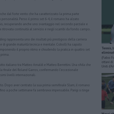
he dal forte vento che ha caratterizzato la prima parte
 personalità. Perso il primo set 6-4, il romano ha alzato
nnis, recuperando anche uno svantaggio nel secondo parziale e
a ritrovata continuità al servizio e negli scambi da fondo campo.
ing rappresenta uno dei risultati più prestigiosi della carriera
ne di grande maturità tecnica e mentale. Cobolli ha saputo
Tennis, 
imponendo il proprio ritmo e chiudendo la pratica in quattro set
eliminat
 prima.
(Fabio F
ottavi di
tutto italiano tra Matteo Arnaldi e Matteo Berrettini. Una sfida che
Uniti d’A
ella finale del Roland Garros, confermando l’eccezionale
mi livelli internazionali.
nito. Dopo aver centrato la sua prima semifinale Slam, il romano
fino a poche settimane fa sembrava impensabile. Parigi si tinge
Messi sh