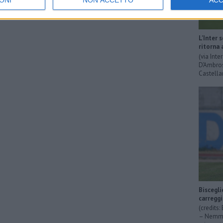
ONI
NON ACCETTO
AC
L'Inter 
ritorna 
(via Int
D'Ambrosi
Castella
Biscegli
carregg
(credits
– Nemmen