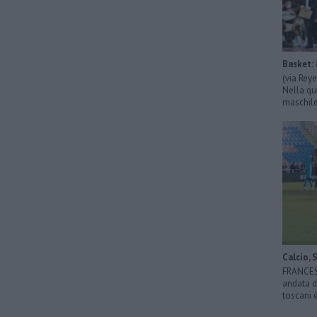
Basket: 
(via Rey
Nella qu
maschile 
Calcio, 
FRANCESC
andata di
toscani 