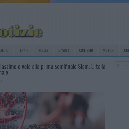
ALCIO
TENNIS
VOLLEY
BASKET
CICLISMO
MOTORI
CO
iassime e vola alla prima semifinale Slam. L’Italia
nale
ts