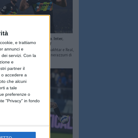
ità
s: Milan ko anche col Porto. Inter,
ookie, e trattiamo
e compiuta contro lo Sheriff
per annunci e
r fb) Dopo le vittorie contro Shakhtar e Real,
 dello Sheriff si arrendono ai nerazzurri di
dei servizi.
Con la
Va peggio per il Mila...
azione e
tri partner il
so o accedere a
oto che alcuni
rti a tale
tue preferenze o
te "Privacy" in fondo