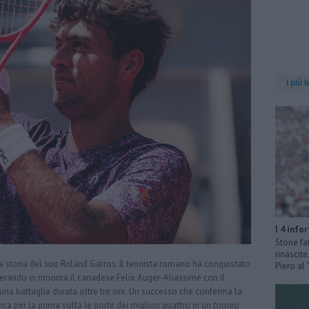
I più l
I 4 info
Storie fa
rinascit
 la storia del suo Roland Garros. Il tennista romano ha conquistato
Piero al
perando in rimonta il canadese Felix Auger-Aliassime con il
i una battaglia durata oltre tre ore. Un successo che conferma la
ca per la prima volta le porte dei migliori quattro in un torneo