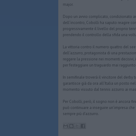
major.
Dopo un avvio complicato, condizionato anc
dell’incontro, Cobolli ha saputo reagire con
progressivamente il livello del proprio te
prendendo il controllo della sfida una volt
La vittoria contro il numero quattro del seed
dell’azzurro, protagonista di una prestazio
reggere la pressione nei momenti decisivi, 
per festeggiare un traguardo mai raggiunto
In semifinale troverà il vincitore del derby 
garantisce già da ora all’Italia un posto n
momento vissuto dal tennis azzurro ai massi
Per Cobolli, però, il sogno non è ancora fi
può continuare a inseguire un’impresa che 
sempre più d’azzurro.