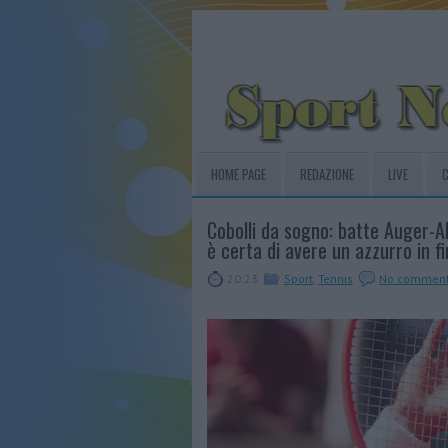
HOME PAGE
REDAZIONE
LIVE
C
Cobolli da sogno: batte Auger-Al
è certa di avere un azzurro in fi
20:23
Sport
,
Tennis
No commen