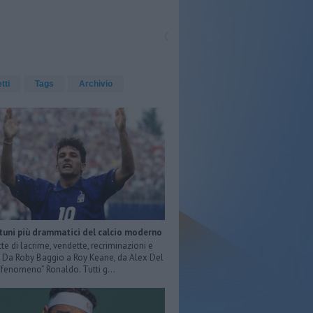
etti
Tags
Archivio
rtuni più drammatici del calcio moderno
tte di lacrime, vendette, recriminazioni e
e. Da Roby Baggio a Roy Keane, da Alex Del
 “fenomeno” Ronaldo. Tutti g...