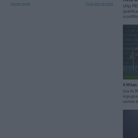
Home page
Post più vecchio
(Afp) PI
qualific
sconfitto
Il Milan
(via Ac 
espugna 
uomini d