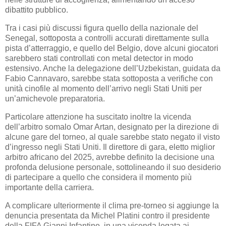
dibattito pubblico.
Tra i casi più discussi figura quello della nazionale del
Senegal, sottoposta a controlli accurati direttamente sulla
pista d’atterraggio, e quello del Belgio, dove alcuni giocatori
sarebbero stati controllati con metal detector in modo
estensivo. Anche la delegazione dell’Uzbekistan, guidata da
Fabio Cannavaro, sarebbe stata sottoposta a verifiche con
unità cinofile al momento dell’arrivo negli Stati Uniti per
un’amichevole preparatoria.
Particolare attenzione ha suscitato inoltre la vicenda
dell’arbitro somalo Omar Artan, designato per la direzione di
alcune gare del torneo, al quale sarebbe stato negato il visto
d’ingresso negli Stati Uniti. Il direttore di gara, eletto miglior
arbitro africano del 2025, avrebbe definito la decisione una
profonda delusione personale, sottolineando il suo desiderio
di partecipare a quello che considera il momento più
importante della carriera.
A complicare ulteriormente il clima pre-torneo si aggiunge la
denuncia presentata da Michel Platini contro il presidente
della FIFA Gianni Infantino, in una vicenda legata ai