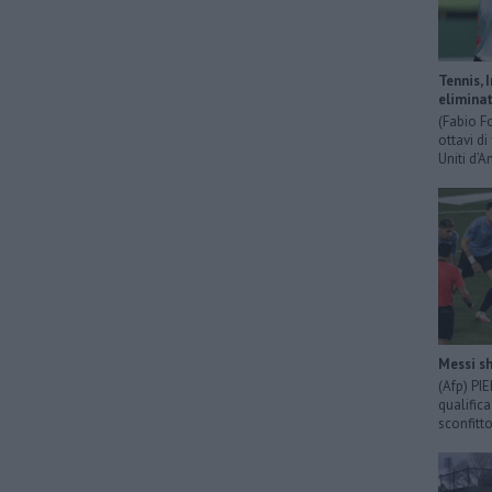
Tennis, 
eliminat
(Fabio F
ottavi di
Uniti d’A
Messi sh
(Afp) PI
qualific
sconfitto