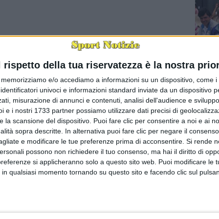
l rispetto della tua riservatezza è la nostra prior
memorizziamo e/o accediamo a informazioni su un dispositivo, come i c
identificatori univoci e informazioni standard inviate da un dispositivo 
È morto 
ati, misurazione di annunci e contenuti, analisi dell'audience e sviluppo 
BARI - È
i e i nostri 1733 partner possiamo utilizzare dati precisi di geolocalizz
uno dell
segreti d
e la scansione del dispositivo. Puoi fare clic per consentire a noi e ai nos
nalità sopra descritte. In alternativa puoi fare clic per negare il consen
agliate e modificare le tue preferenze prima di acconsentire.
Si rende n
personali possono non richiedere il tuo consenso, ma hai il diritto di oppo
preferenze si applicheranno solo a questo sito web. Puoi modificare le 
 in qualsiasi momento tornando su questo sito e facendo clic sul pulsan