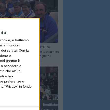
ità
ookie, e trattiamo
per annunci e
Ciro Cirillo, anima del Foro Italico
dei servizi.
Con la
 scomparso a 66 anni l’ex tennista e numero
azione e
a scuola di Roma in cui ha insegnato i
ella racchetta a tanti ragazzi ...
tri partner il
so o accedere a
oto che alcuni
rti a tale
tue preferenze o
te "Privacy" in fondo