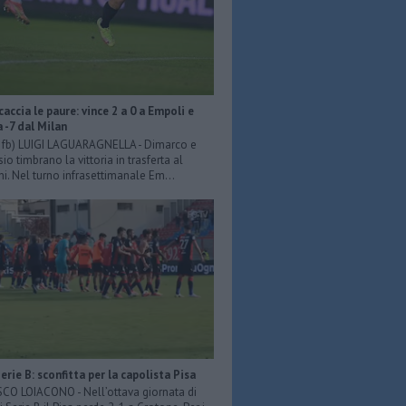
scaccia le paure: vince 2 a 0 a Empoli e
a -7 dal Milan
er fb) LUIGI LAGUARAGNELLA - Dimarco e
o timbrano la vittoria in trasferta al
ni. Nel turno infrasettimanale Em...
Serie B: sconfitta per la capolista Pisa
O LOIACONO - Nell’ottava giornata di