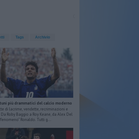
etti
Tags
Archivio
rtuni più drammatici del calcio moderno
tte di lacrime, vendette, recriminazioni e
e. Da Roby Baggio a Roy Keane, da Alex Del
 “fenomeno” Ronaldo. Tutti g...