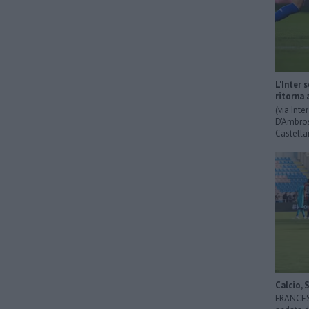
L'Inter 
ritorna 
(via Int
D'Ambrosi
Castella
Calcio, 
FRANCESC