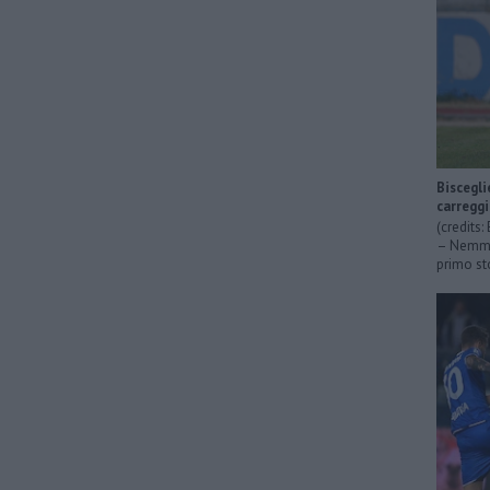
Biscegli
carregg
(credits
– Nemmen
primo sto