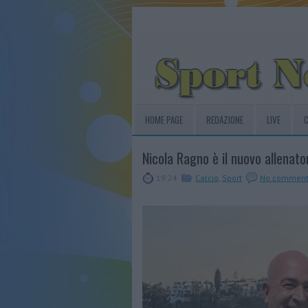
HOME PAGE
REDAZIONE
LIVE
C
Nicola Ragno è il nuovo allenator
19:24
Calcio
,
Sport
No comment