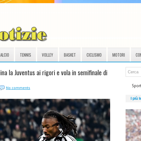
ALCIO
TENNIS
VOLLEY
BASKET
CICLISMO
MOTORI
CO
ina la Juventus ai rigori e vola in semifinale di
Sport
No comments
I più l