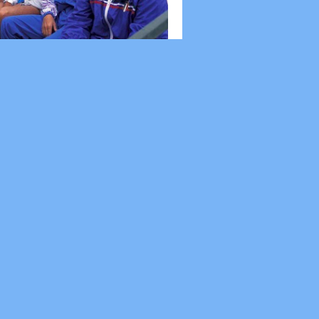
Ciro Cirillo, anima del Foro Italico
 scomparso a 66 anni l’ex tennista e numero
a scuola di Roma in cui ha insegnato i
ella racchetta a tanti ragazzi ...
e Calcio: a Cerignola per rimettersi in
iata
: Emmanuele Mastrodonato) BISCEGLIE (BT)
o il tempo di assorbire l’amarezza per il
p interno in stagione che il Bis...