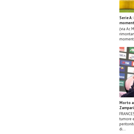
Serie A:
momenta
(via Ac M
rimontan
momentan
Morto a 
Zampari
FRANCESC
tumore e
peritonit
di...