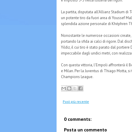
è imposto 5-3 nella lotteria dei rigori.
La partita, disputata all'Allianz Stadium di
un potente tiro da fuori area di Youssef Ma
splendida azione personale di Khéphren Thur
Nonostante le numerose occasioni create, i 
portando la sfida ai calci di rigore. Dal disc
Yildiz, il cui tiro è stato parato dal portiere
impeccabile dagli undici metri, con realizz
Con questa vittoria, l'Empoli affronterà il 
e Milan. Per la Juventus di Thiago Motta, si
Champions League.
Post più recente
0 comments:
Posta un commento