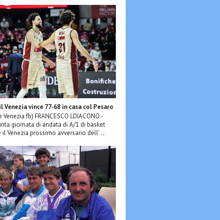
il Venezia vince 77-68 in casa col Pesaro
er Venezia fb) FRANCESCO LOIACONO -
inta giornata di andata di A/1 di basket
il Venezia prossimo avversario dell’ ...