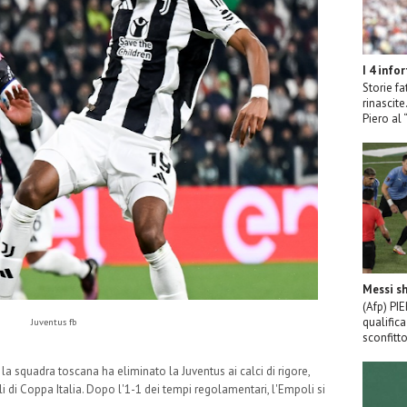
I 4 info
Storie fa
rinascit
Piero al
Messi sh
(Afp) PI
qualific
Juventus fb
sconfitto
 la squadra toscana ha eliminato la Juventus ai calci di rigore,
i di Coppa Italia. Dopo l'1-1 dei tempi regolamentari, l'Empoli si