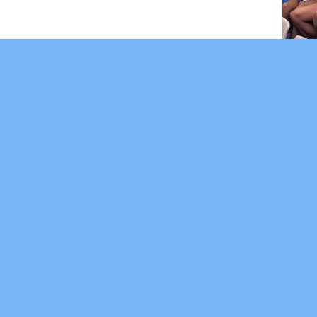
È morto 
BARI - È
uno dell
segreti d
Biscegli
carregg
(credits
– Nemmen
primo sto