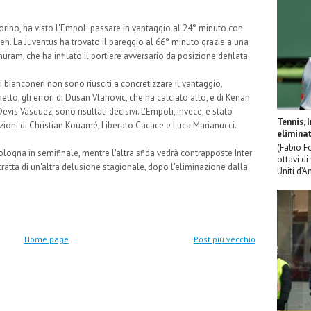
 Torino, ha visto l'Empoli passare in vantaggio al 24° minuto con
leh. La Juventus ha trovato il pareggio al 66° minuto grazie a una
am, che ha infilato il portiere avversario da posizione defilata.
bianconeri non sono riusciti a concretizzare il vantaggio,
hetto, gli errori di Dusan Vlahovic, che ha calciato alto, e di Kenan
 Devis Vasquez, sono risultati decisivi. L'Empoli, invece, è stato
Tennis, 
azioni di Christian Kouamé, Liberato Cacace e Luca Marianucci.
eliminat
(Fabio F
Bologna in semifinale, mentre l'altra sfida vedrà contrapposte Inter
ottavi di
 tratta di un'altra delusione stagionale, dopo l'eliminazione dalla
Uniti d’A
Home page
Post più vecchio