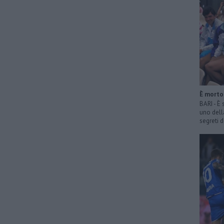
È morto 
BARI - È
uno dell
segreti d