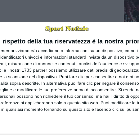
l rispetto della tua riservatezza è la nostra prior
memorizziamo e/o accediamo a informazioni su un dispositivo, come i c
Basket: 
identificatori univoci e informazioni standard inviate da un dispositivo 
(via Rey
ati, misurazione di annunci e contenuti, analisi dell'audience e sviluppo 
Nella qu
maschile 
i e i nostri 1733 partner possiamo utilizzare dati precisi di geolocalizz
e la scansione del dispositivo. Puoi fare clic per consentire a noi e ai nos
nalità sopra descritte. In alternativa puoi fare clic per negare il consen
agliate e modificare le tue preferenze prima di acconsentire.
Si rende n
personali possono non richiedere il tuo consenso, ma hai il diritto di oppo
preferenze si applicheranno solo a questo sito web. Puoi modificare le 
 in qualsiasi momento tornando su questo sito e facendo clic sul pulsan
Morto a 