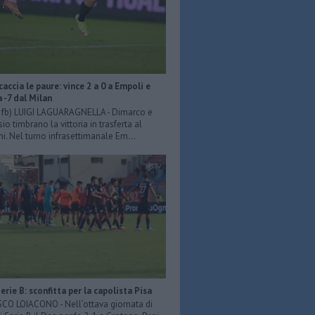
scaccia le paure: vince 2 a 0 a Empoli e
a -7 dal Milan
er fb) LUIGI LAGUARAGNELLA - Dimarco e
o timbrano la vittoria in trasferta al
ni. Nel turno infrasettimanale Em...
Serie B: sconfitta per la capolista Pisa
O LOIACONO - Nell’ottava giornata di