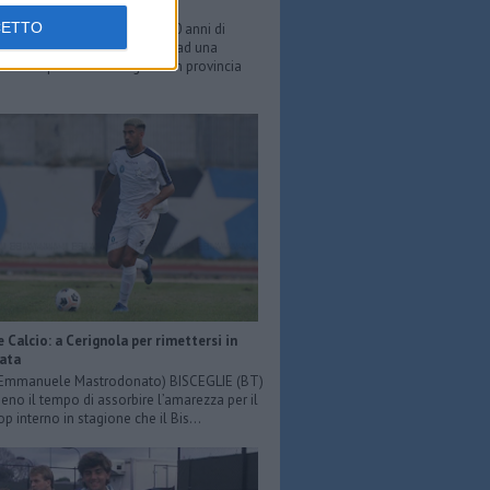
ni
CETTO
O LOIACONO - E’ morto a 80 anni di
 per le complicazioni legate ad una
e all’ Ospedale di Cotignola in provincia
e Calcio: a Cerignola per rimettersi in
iata
: Emmanuele Mastrodonato) BISCEGLIE (BT)
o il tempo di assorbire l’amarezza per il
p interno in stagione che il Bis...