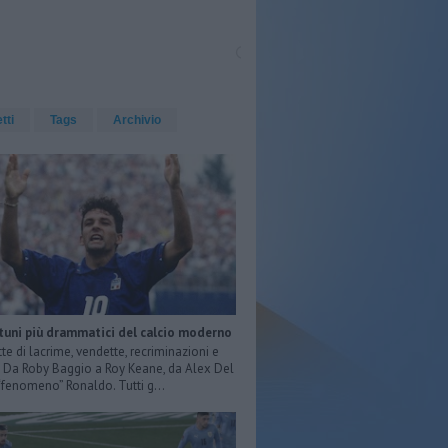
etti
Tags
Archivio
rtuni più drammatici del calcio moderno
tte di lacrime, vendette, recriminazioni e
e. Da Roby Baggio a Roy Keane, da Alex Del
 “fenomeno” Ronaldo. Tutti g...