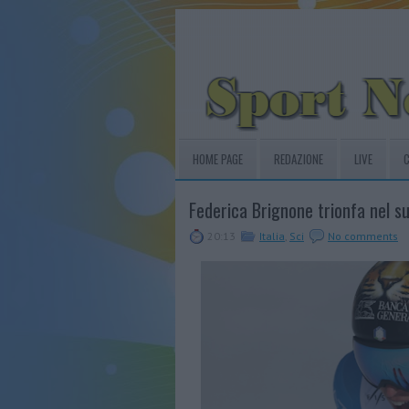
HOME PAGE
REDAZIONE
LIVE
C
Federica Brignone trionfa nel su
20:13
Italia
,
Sci
No comments