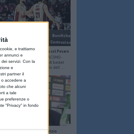
ità
ookie, e trattiamo
il Venezia vince 77-68 in casa col Pesaro
per annunci e
er Venezia fb) FRANCESCO LOIACONO -
dei servizi.
Con la
inta giornata di andata di A/1 di basket
il Venezia prossimo avversario dell’ ...
azione e
tri partner il
so o accedere a
oto che alcuni
rti a tale
tue preferenze o
te "Privacy" in fondo
80 anni l'ex presidente Maurizio