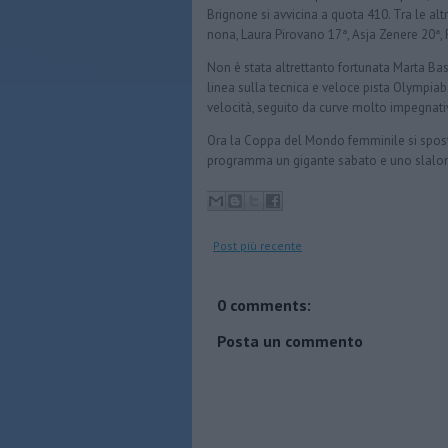
Brignone si avvicina a quota 410. Tra le alt
nona, Laura Pirovano 17ª, Asja Zenere 20ª,
Non è stata altrettanto fortunata Marta Bas
linea sulla tecnica e veloce pista Olympiab
velocità, seguito da curve molto impegnativ
Ora la Coppa del Mondo femminile si sposta
programma un gigante sabato e uno slalo
Post più recente
0 comments:
Posta un commento