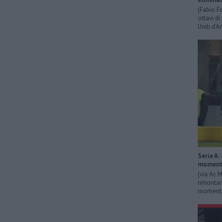
(Fabio F
ottavi di
Uniti d’A
Serie A:
momenta
(via Ac M
rimontan
momentan