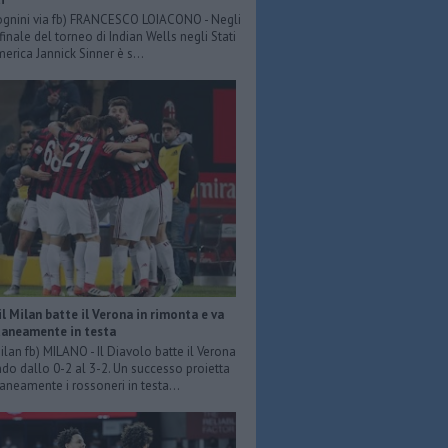
ognini via fb) FRANCESCO LOIACONO - Negli
 finale del torneo di Indian Wells negli Stati
merica Jannick Sinner è s...
 il Milan batte il Verona in rimonta e va
neamente in testa
ilan fb) MILANO - Il Diavolo batte il Verona
do dallo 0-2 al 3-2. Un successo proietta
eamente i rossoneri in testa...