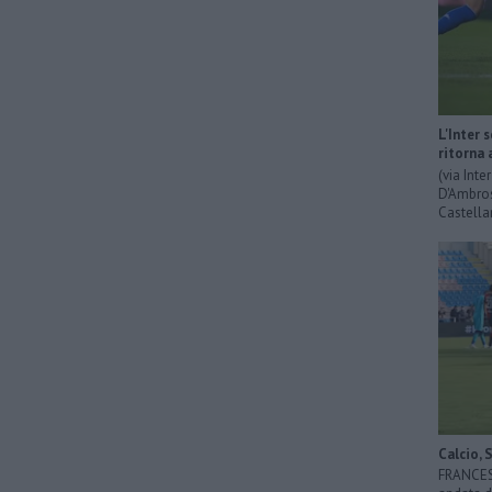
L'Inter 
ritorna 
(via Int
D'Ambrosi
Castella
Calcio, 
FRANCESC