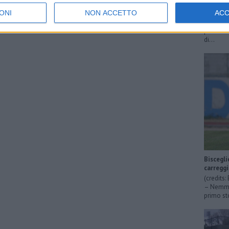
Zampari
ONI
NON ACCETTO
AC
FRANCESC
tumore e
peritonit
di...
Biscegli
carregg
(credits
– Nemmen
primo sto