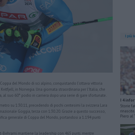
I più l
 Coppa del Mondo di sci alpino, conquistando l'ottava vittoria
Kvitfjell, in Norvegia. Una giornata straordinaria per l'Italia, che
, al suo 60° podio in carriera dopo una serie di gare sfortunate.
I 4 info
metro su 1:30.11, precedendo di pochi centesimi la svizzera Lara
Storie fa
rinascit
nazionale Goggia, terza con 1:30.20. Grazie a questo successo,
Piero al
ifica generale di Coppa del Mondo, portandosi a 1.194 punti
Gut-Behrami mantiene la leadership con 465 punti, mentre