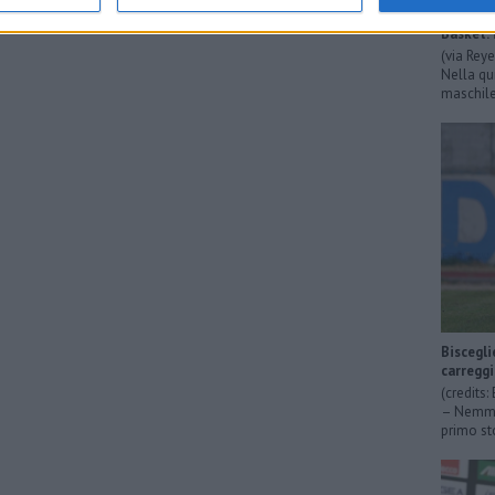
Basket: 
(via Rey
Nella qu
maschile 
Biscegli
carregg
(credits
– Nemmen
primo sto