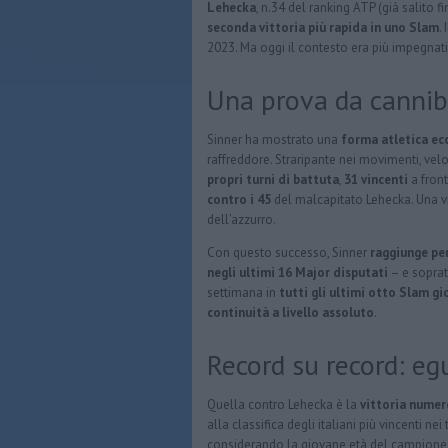
Lehecka
, n.34 del ranking ATP (già salito f
seconda vittoria più rapida in uno Slam
.
2023. Ma oggi il contesto era più impegnativ
Una prova da cannib
Sinner ha mostrato una
forma atletica ec
raffreddore. Straripante nei movimenti, veloc
propri turni di battuta
,
31 vincenti
a fron
contro i 45
del malcapitato Lehecka. Una vi
dell’azzurro.
Con questo successo, Sinner
raggiunge per 
negli ultimi 16 Major disputati
– e sopratt
settimana in
tutti gli ultimi otto Slam gi
continuità a livello assoluto
.
Record su record: eg
Quella contro Lehecka è la
vittoria numer
alla classifica degli italiani più vincenti ne
considerando la giovane età del campione 