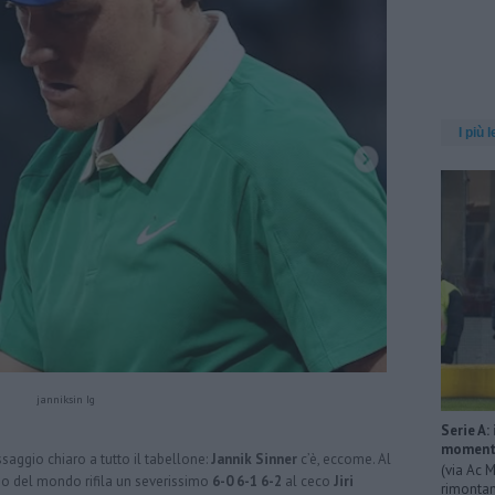
I più l
janniksin Ig
Serie A:
momenta
saggio chiaro a tutto il tabellone:
Jannik Sinner
c’è, eccome. Al
(via Ac M
no del mondo rifila un severissimo
6-0 6-1 6-2
al ceco
Jiri
rimontan