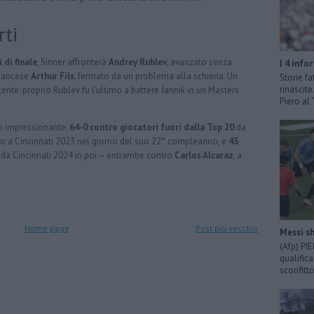
rti
 di finale
, Sinner affronterà
Andrey Rublev
, avanzato senza
I 4 info
francese
Arthur Fils
, fermato da un problema alla schiena. Un
Storie fa
rinascit
ente: proprio Rublev fu l’ultimo a battere Jannik in un Masters
Piero al
to impressionante:
64-0 contro giocatori fuori dalla Top 20
da
prio a Cincinnati 2023 nel giorno del suo 22° compleanno, e
43
da Cincinnati 2024 in poi – entrambe contro
Carlos Alcaraz
, a
Home page
Post più vecchio
Messi sh
(Afp) PI
qualific
sconfitto