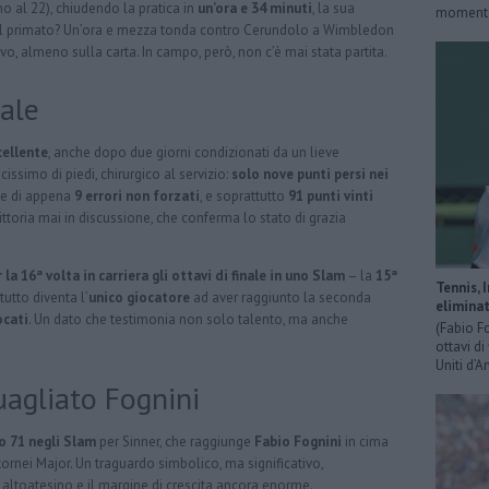
ino al 22), chiudendo la pratica in
un’ora e 34 minuti
, la sua
momentan
 Il primato? Un’ora e mezza tonda contro Cerundolo a Wimbledon
o, almeno sulla carta. In campo, però, non c’è mai stata partita.
ale
cellente
, anche dopo due giorni condizionati da un lieve
issimo di piedi, chirurgico al servizio:
solo nove punti persi nei
te di appena
9 errori non forzati
, e soprattutto
91 punti vinti
ttoria mai in discussione, che conferma lo stato di grazia
la 16ª volta in carriera gli ottavi di finale in uno Slam
– la
15ª
Tennis, 
utto diventa l’
unico giocatore
ad aver raggiunto la seconda
eliminat
ocati
. Un dato che testimonia non solo talento, ma anche
(Fabio F
ottavi di
Uniti d’A
uagliato Fognini
o 71 negli Slam
per Sinner, che raggiunge
Fabio Fognini
in cima
i tornei Major. Un traguardo simbolico, ma significativo,
altoatesino e il margine di crescita ancora enorme.