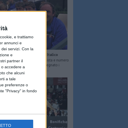
ità
ookie, e trattiamo
per annunci e
dei servizi.
Con la
Ciro Cirillo, anima del Foro Italico
azione e
 scomparso a 66 anni l’ex tennista e numero
tri partner il
a scuola di Roma in cui ha insegnato i
so o accedere a
ella racchetta a tanti ragazzi ...
oto che alcuni
rti a tale
tue preferenze o
te "Privacy" in fondo
CETTO