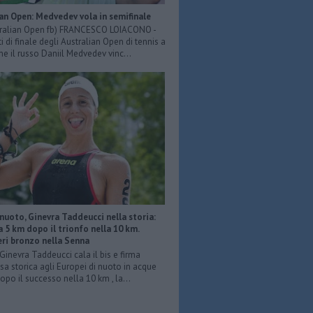
an Open: Medvedev vola in semifinale
tralian Open fb) FRANCESCO LOIACONO -
i di finale degli Australian Open di tennis a
e il russo Daniil Medvedev vinc...
nuoto, Ginevra Taddeucci nella storia:
a 5 km dopo il trionfo nella 10 km.
eri bronzo nella Senna
Ginevra Taddeucci cala il bis e firma
sa storica agli Europei di nuoto in acque
Dopo il successo nella 10 km , la...