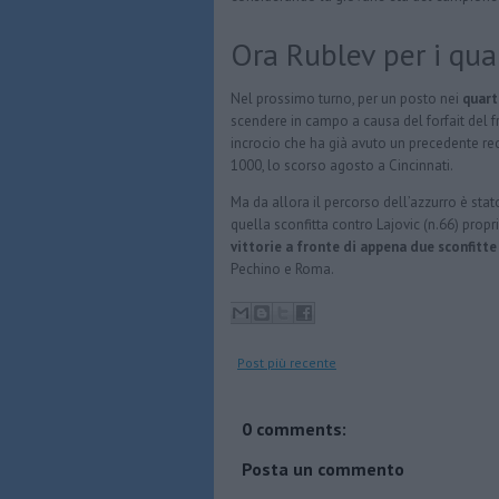
Ora Rublev per i qua
Nel prossimo turno, per un posto nei
quarti
scendere in campo a causa del forfait del 
incrocio che ha già avuto un precedente rec
1000, lo scorso agosto a Cincinnati.
Ma da allora il percorso dell’azzurro è sta
quella sconfitta contro Lajovic (n.66) pro
vittorie a fronte di appena due sconfitte
Pechino e Roma.
Post più recente
0 comments:
Posta un commento