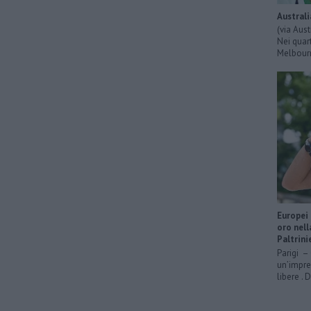
Australi
(via Aus
Nei quart
Melbourn
Europei 
oro nell
Paltrini
Parigi – 
un’impre
libere . 