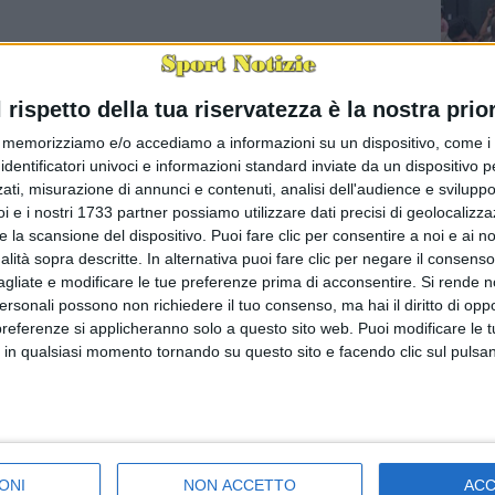
l rispetto della tua riservatezza è la nostra prior
memorizziamo e/o accediamo a informazioni su un dispositivo, come i c
identificatori univoci e informazioni standard inviate da un dispositivo 
ati, misurazione di annunci e contenuti, analisi dell'audience e sviluppo 
È morto 
i e i nostri 1733 partner possiamo utilizzare dati precisi di geolocalizz
BARI - È
e la scansione del dispositivo. Puoi fare clic per consentire a noi e ai nos
uno dell
nalità sopra descritte. In alternativa puoi fare clic per negare il consen
segreti d
agliate e modificare le tue preferenze prima di acconsentire.
Si rende n
personali possono non richiedere il tuo consenso, ma hai il diritto di oppo
preferenze si applicheranno solo a questo sito web. Puoi modificare le 
 in qualsiasi momento tornando su questo sito e facendo clic sul pulsan
ONI
NON ACCETTO
AC