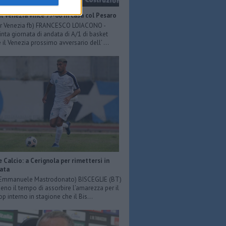
il Venezia vince 77-68 in casa col Pesaro
er Venezia fb) FRANCESCO LOIACONO -
inta giornata di andata di A/1 di basket
il Venezia prossimo avversario dell’ ...
e Calcio: a Cerignola per rimettersi in
iata
: Emmanuele Mastrodonato) BISCEGLIE (BT)
o il tempo di assorbire l’amarezza per il
p interno in stagione che il Bis...