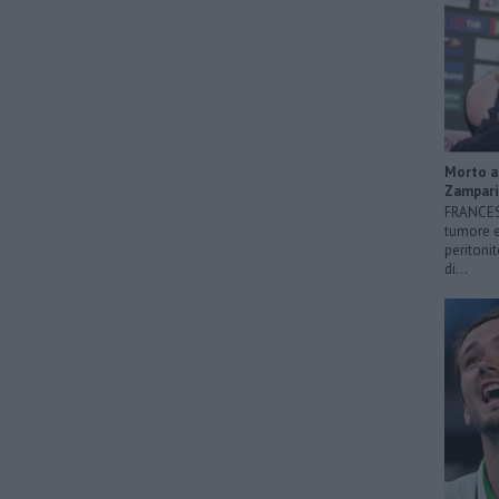
Morto a 
Zampari
FRANCESC
tumore e
peritonit
di...