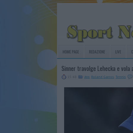
HOME PAGE
REDAZIONE
LIVE
C
Sinner travolge Lehecka e vola ag
15:48
Atp
,
Roland Garros
,
Tennis