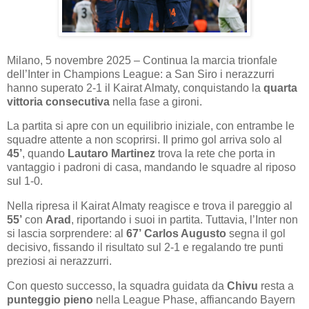
Milano, 5 novembre 2025 – Continua la marcia trionfale
dell’Inter in Champions League: a San Siro i nerazzurri
hanno superato 2-1 il Kairat Almaty, conquistando la
quarta
vittoria consecutiva
nella fase a gironi.
La partita si apre con un equilibrio iniziale, con entrambe le
squadre attente a non scoprirsi. Il primo gol arriva solo al
45’
, quando
Lautaro Martinez
trova la rete che porta in
vantaggio i padroni di casa, mandando le squadre al riposo
sul 1-0.
Nella ripresa il Kairat Almaty reagisce e trova il pareggio al
55’
con
Arad
, riportando i suoi in partita. Tuttavia, l’Inter non
si lascia sorprendere: al
67’
Carlos Augusto
segna il gol
decisivo, fissando il risultato sul 2-1 e regalando tre punti
preziosi ai nerazzurri.
Con questo successo, la squadra guidata da
Chivu
resta a
punteggio pieno
nella League Phase, affiancando Bayern