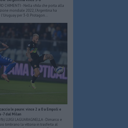
ERO CHIMENTI - Nella sfida che porta alla
azione mondiale 2022, l'Argentina ha
 l'Uruguay per 3-0. Protagon...
scaccia le paure: vince 2 a 0 a Empoli e
a -7 dal Milan
er fb) LUIGI LAGUARAGNELLA - Dimarco e
o timbrano la vittoria in trasferta al