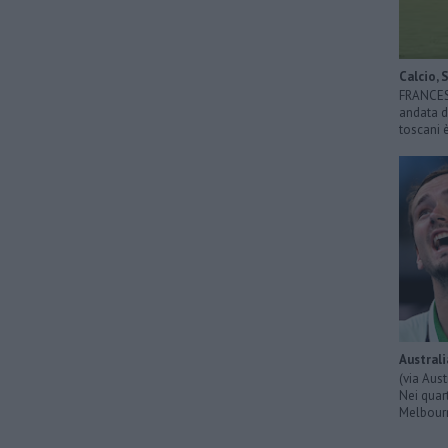
Calcio, 
FRANCESC
andata di
toscani 
Australi
(via Aus
Nei quart
Melbourn