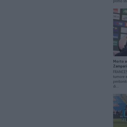
primo sto
Morto a 
Zampari
FRANCESC
tumore e
peritonit
di...