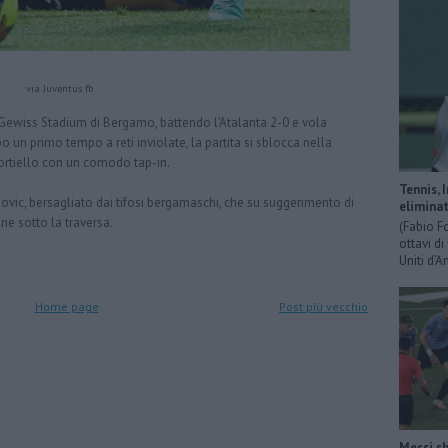
via Juventus fb
 Gewiss Stadium di Bergamo, battendo l'Atalanta 2-0 e vola
 primo tempo a reti inviolate, la partita si sblocca nella
Sportiello con un comodo tap-in.
Tennis, 
hovic, bersagliato dai tifosi bergamaschi, che su suggerimento di
eliminat
gne sotto la traversa.
(Fabio F
ottavi di
Uniti d’A
Home page
Post più vecchio
Messi sh