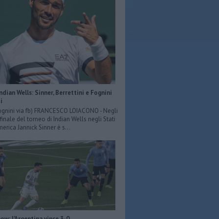
Indian Wells: Sinner, Berrettini e Fognini
i
ognini via fb) FRANCESCO LOIACONO - Negli
 finale del torneo di Indian Wells negli Stati
merica Jannick Sinner è s...
ow: l'Argentina vince 3-0