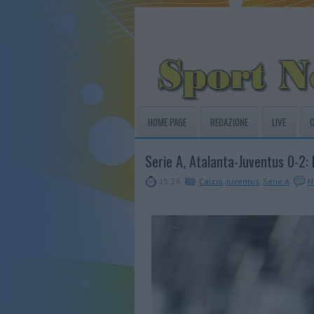
HOME PAGE
REDAZIONE
LIVE
C
Serie A, Atalanta-Juventus 0-2:
15:26
Calcio
,
Juventus
,
Serie A
N