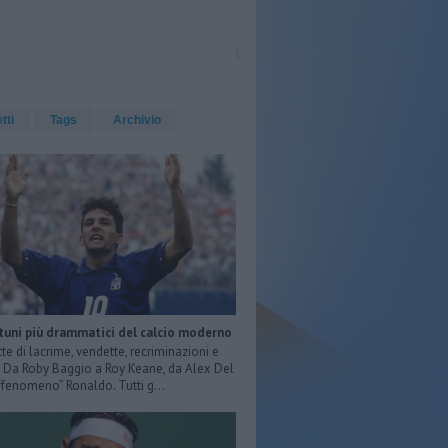
etti
Tags
Archivio
rtuni più drammatici del calcio moderno
tte di lacrime, vendette, recriminazioni e
e. Da Roby Baggio a Roy Keane, da Alex Del
 “fenomeno” Ronaldo. Tutti g...