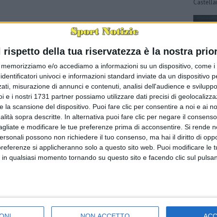
Castella
l rispetto della tua riservatezza è la nostra prior
memorizziamo e/o accediamo a informazioni su un dispositivo, come i c
identificatori univoci e informazioni standard inviate da un dispositivo 
ati, misurazione di annunci e contenuti, analisi dell'audience e sviluppo 
i e i nostri 1731 partner possiamo utilizzare dati precisi di geolocalizz
e la scansione del dispositivo. Puoi fare clic per consentire a noi e ai nos
Il Milan
nalità sopra descritte. In alternativa puoi fare clic per negare il consen
(via Ac 
agliate e modificare le tue preferenze prima di acconsentire.
Si rende n
espugna 
uomini d
personali possono non richiedere il tuo consenso, ma hai il diritto di oppo
preferenze si applicheranno solo a questo sito web. Puoi modificare le 
 in qualsiasi momento tornando su questo sito e facendo clic sul pulsan
ONI
NON ACCETTO
AC