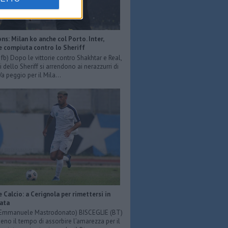
s: Milan ko anche col Porto. Inter,
e compiuta contro lo Sheriff
r fb) Dopo le vittorie contro Shakhtar e Real,
 dello Sheriff si arrendono ai nerazzurri di
Va peggio per il Mila...
e Calcio: a Cerignola per rimettersi in
iata
: Emmanuele Mastrodonato) BISCEGLIE (BT)
o il tempo di assorbire l’amarezza per il