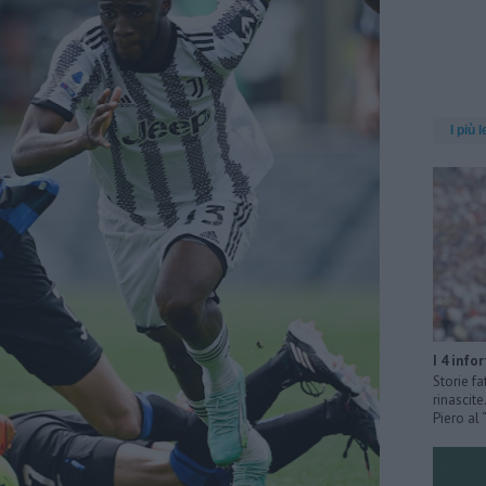
I più l
I 4 info
Storie fa
rinascit
Piero al