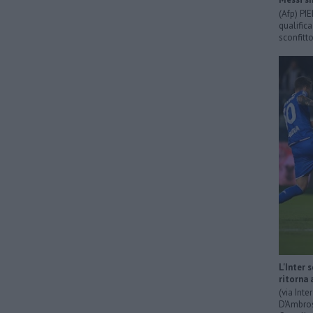
(Afp) PI
qualific
sconfitto
L'Inter 
ritorna 
(via Int
D'Ambrosi