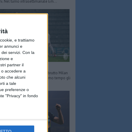
ni. Nel turno infrasettimanale Em...
ità
ookie, e trattiamo
per annunci e
dei servizi.
Con la
azione e
tri partner il
 conquista Bologna
so o accedere a
Milan fb) PIERO CHIMENTI - Un brutto Milan
oto che alcuni
il Dall'Ara di Bologna. Nel primo tempo gli
i Mihajlovic partono ben...
rti a tale
tue preferenze o
te "Privacy" in fondo
CETTO