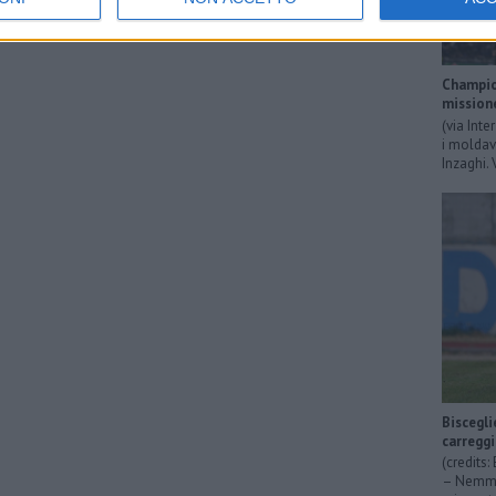
Champion
mission
(via Inte
i moldavi
Inzaghi. 
Biscegli
carregg
(credits
– Nemmen