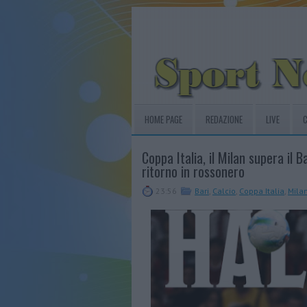
HOME PAGE
REDAZIONE
LIVE
C
Coppa Italia, il Milan supera il B
ritorno in rossonero
23:56
Bari
,
Calcio
,
Coppa Italia
,
Mila