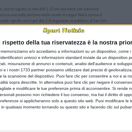
ao, che ha siglato la rete dell’1-0 con una delle sue classiche
ncora una volta decisivo nelle serate di coppa. Nella ripresa è
mente i giochi con il gol del 2-0, regalando al pubblico di San Siro
quisti: Ricci ed Estupinan hanno giocato dal primo minuto
l rispetto della tua riservatezza è la nostra prior
chemi, mentre Modric e Jashari sono entrati nella seconda parte
trocampo.
memorizziamo e/o accediamo a informazioni su un dispositivo, come i c
identificatori univoci e informazioni standard inviate da un dispositivo 
e. L’attaccante portoghese Leao, autore della rete iniziale, ha
ati, misurazione di annunci e contenuti, analisi dell'audience e sviluppo 
ema muscolare al polpaccio destro. Le sue condizioni saranno
co rossonero, che spera in un infortunio di lieve entità.
i e i nostri 1733 partner possiamo utilizzare dati precisi di geolocalizz
e la scansione del dispositivo. Puoi fare clic per consentire a noi e ai nos
n passaggio del turno in Coppa Italia, ma rappresenta anche un
nalità sopra descritte. In alternativa puoi fare clic per negare il consen
o Allegri. I tifosi hanno accolto con entusiasmo il ritorno del
agliate e modificare le tue preferenze prima di acconsentire.
Si rende n
tare stabilità e competitività a una squadra chiamata a essere
personali possono non richiedere il tuo consenso, ma hai il diritto di oppo
preferenze si applicheranno solo a questo sito web. Puoi modificare le 
 in qualsiasi momento tornando su questo sito e facendo clic sul pulsan
Home page
Post più vecchio