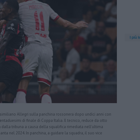
I più l
assimiliano Allegri sulla panchina rossonera dopo undici anni con
rentaduesimi di finale di Coppa Italia. Il tecnico, reduce da otto
a dalla tribuna a causa della squalifica rimediata nell’ultima
lanta nel 2024. In panchina, a guidare la squadra, il suo vice