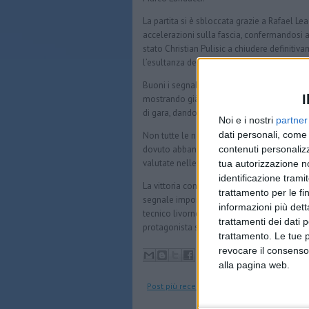
La partita si è sbloccata grazie a Rafael Le
accelerazioni sulla fascia, confermandosi a
stato Christian Pulisic a chiudere definitiva
l’esultanza della sicurezza.
Buoni i segnali arrivati anche dai nuovi ac
I
mostrando già un buon inserimento negli s
di gara, dando freschezza e qualità al cen
Noi e i nostri
partner
dati personali, come 
Non tutte le notizie però sono state positiv
contenuti personalizz
dovuto abbandonare il campo per un probl
valutate nelle prossime ore dallo staff medi
tua autorizzazione no
identificazione tramit
La vittoria contro il Bari non è soltanto u
trattamento per le fi
segnale importante per il nuovo ciclo targat
informazioni più dett
tecnico livornese e sperano che possa ripor
trattamenti dei dati 
protagonista su tutti i fronti.
trattamento. Le tue 
revocare il consenso
alla pagina web.
Post più recente