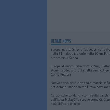
ULTIME NEWS
Europei nuoto, Ginevra Taddeucci nella sto
nella 5 km dopo il trionfo nella 10 km. Paltr
bronzo nella Senna
Europei di nuoto, Italia d’oro a Parigi: Pella
storia, Taddeucci trionfa nella Senna. Arge
Conte-Pelligra
Nuovo corso della Nazionale, Mancini e Ran
presentano: «Riporteremo l’Italia dove mer
Calcio, Roberto Mancini torna sulla panchi
dell'Italia: Malagò lo sceglie come Ct, Clau
sarà direttore tecnico