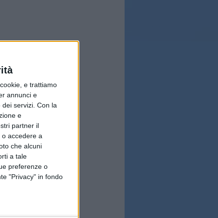
ità
ookie, e trattiamo
per annunci e
dei servizi.
Con la
azione e
tri partner il
so o accedere a
oto che alcuni
rti a tale
tue preferenze o
te "Privacy" in fondo