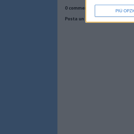
0 comments:
PIÙ OPZI
Posta un commento