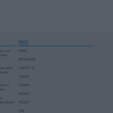
PAGES
ria: oro
HOME
inieri
REDAZIONE
cani nella
CONTATTI
nto per
CALCIO
ieri si
TENNIS
ita»
BASKET
na
dio Ranieri
VOLLEY
LIVE