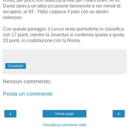
Kostic per poco non realizza la rete per i bianconeri. Al 42’
David spreca un’altra occasione favorevole e nei minuti di
recupero, al 93’, Yildiz colpisce il palo con un destro
velenoso.
Con questo pareggio, il Lecce resta quintultimo in classifica
con 17 punti, mentre la Juventus si conferma quarta a quota
33 punti, in coabitazione con la Roma.
Condividi
Nessun commento:
Posta un commento
‹
›
Home page
Visualizza versione web