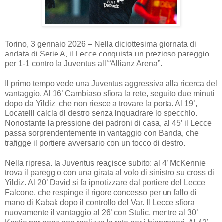
Torino, 3 gennaio 2026 – Nella diciottesima giornata di
andata di Serie A, il Lecce conquista un prezioso pareggio
per 1-1 contro la Juventus all’“Allianz Arena”.
Il primo tempo vede una Juventus aggressiva alla ricerca del
vantaggio. Al 16’ Cambiaso sfiora la rete, seguito due minuti
dopo da Yildiz, che non riesce a trovare la porta. Al 19’,
Locatelli calcia di destro senza inquadrare lo specchio.
Nonostante la pressione dei padroni di casa, al 45’ il Lecce
passa sorprendentemente in vantaggio con Banda, che
trafigge il portiere avversario con un tocco di destro.
Nella ripresa, la Juventus reagisce subito: al 4’ McKennie
trova il pareggio con una girata al volo di sinistro su cross di
Yildiz. Al 20’ David si fa ipnotizzare dal portiere del Lecce
Falcone, che respinge il rigore concesso per un fallo di
mano di Kabak dopo il controllo del Var. Il Lecce sfiora
nuovamente il vantaggio al 26’ con Stulic, mentre al 30’