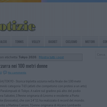
ALCIO
TENNIS
VOLLEY
BASKET
CICLISMO
MOTORI
CO
con etichetta
Tokyo 2020
.
Mostra tutti i post
azzurra nei 100 metri donne
20
No comments
A)TOKYO - Storica tripletta azzurra nella finale dei 100 metri
inili categoria T63 (atleti che competono con protesi a un arto)
 Paralimpiadi di Tokyo. A salire sul gradino più alto del podio
a Sabatini, 19enne originaria di Livorno e residente a Porto
le (Grosseto), che con 14''11 ha realizzato il record del mondo.
nto a Martina Caironi, 31enne originaria di Alzano Lombardo