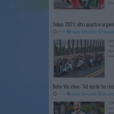
(Ber
Tokyo 2021: altri quattro argenti
09:01
Sport
,
Tokyo 2020
No com
(get
Toky
Porc
Arge
Bebe Vio choc: "Ad aprile ho ris
17:37
Sport
,
Tokyo 2020
No com
TOKY
racc
ampu