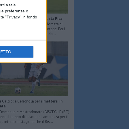
rti a tale
tue preferenze o
te "Privacy" in fondo
Serie B: sconfitta per la capolista Pisa
O LOIACONO - Nell’ottava giornata di
 Serie B il Pisa perde 2-1 a Crotone. Per i
è la prima sconfitta ma consolida...
CETTO
e Calcio: a Cerignola per rimettersi in
iata
: Emmanuele Mastrodonato) BISCEGLIE (BT)
o il tempo di assorbire l’amarezza per il
p interno in stagione che il Bis...