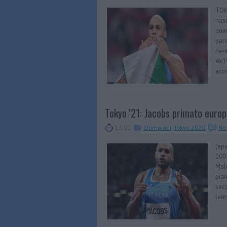
TOKY
nasc
quin
paro
rien
4x10
acco
Tokyo '21: Jacobs primato europe
13:00
Olimpiadi
,
Tokyo 2020
No
(epa
100 
Male
pian
seco
temp