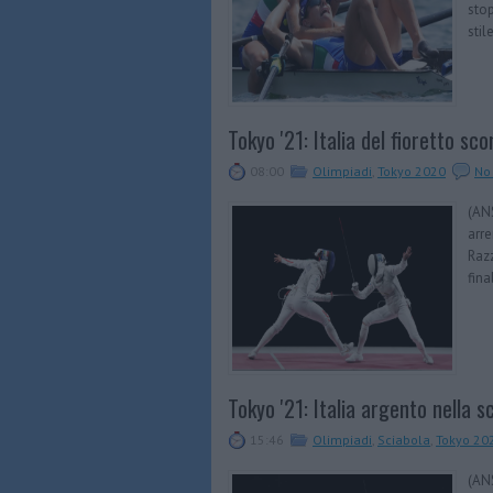
stop
stile
Tokyo '21: Italia del fioretto sco
08:00
Olimpiadi
,
Tokyo 2020
No
(ANS
arre
Razz
fina
Tokyo '21: Italia argento nella s
15:46
Olimpiadi
,
Sciabola
,
Tokyo 20
(AN