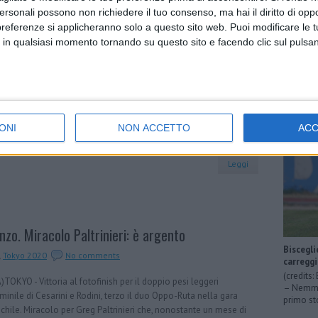
evamento pesi categoria -81 kg, preceduto solo dal...
personali possono non richiedere il tuo consenso, ma hai il diritto di oppo
preferenze si applicheranno solo a questo sito web. Puoi modificare le 
Leggi
 in qualsiasi momento tornando su questo sito e facendo clic sul pulsan
Calcio, 
il bronzo nella boxe
FRANCESC
andata di
No comments
toscani 
)TOKYO - Grazie all'atleta campana, l'ltalia conquista la prima
glia della storia per il pugilato femminile. Intanto, Simone Biles
ONI
NON ACCETTO
AC
) annuncia che non parteciperà ad altre due ga...
Leggi
zo. Miracolo Paltrinieri: è argento
Biscegli
,
Tokyo 2020
No comments
carregg
(credits
)TOKYO - Vittoria al fotofinish per il doppio pesi leggeri
– Nemmen
inile di Cesarini e Rodini, terzo il duo Oppo-Ruta nella gara
primo sto
hile. Miracolo per Greg Paltrinieri che, nonostante un mese di