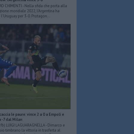
ERO CHIMENTI - Nella sfida che porta alla
azione mondiale 2022, l'Argentina ha
 l'Uruguay per 3-0. Protagon...
scaccia le paure: vince 2 a 0 a Empoli e
a -7 dal Milan
er fb) LUIGI LAGUARAGNELLA - Dimarco e
o timbrano la vittoria in trasferta al