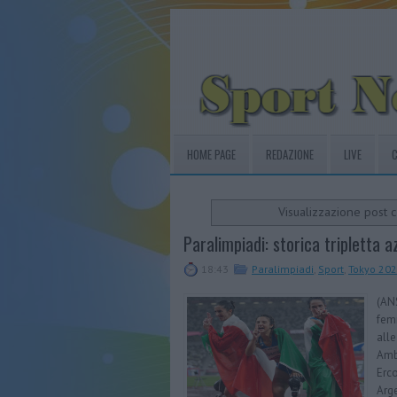
HOME PAGE
REDAZIONE
LIVE
C
Visualizzazione post 
Paralimpiadi: storica tripletta 
18:43
Paralimpiadi
,
Sport
,
Tokyo 20
(ANS
femm
alle
Ambr
Erco
Arge