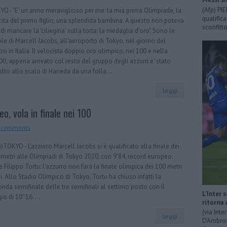
(Afp) PI
O - "E' un anno meraviglioso per me: la mia prima Olimpiade, la
qualific
ita del primo figlio, una splendida bambina. A questo non poteva
sconfitto
di mancare la 'ciliegina' sulla torta: la medaglia d'oro". Sono le
le di Marcell Jacobs, all'aeroporto di Tokyo, nel giorno del
tro in Italia. Il velocista doppio oro olimpico, nei 100 e nella
0, appena arrivato col resto del gruppo degli azzurri e' stato
lto allo scalo di Haneda da una folla...
Leggi
o, vola in finale nei 100
 comments
)TOKYO - L'azzurro Marcell Jacobs si è qualificato alla finale dei
metri alle Olimpiadi di Tokyo 2020, con 9'84, record europeo.
 Filippo Tortu: l'azzurro non farà la finale olimpica dei 100 metri
i. Allo Stadio Olimpico di Tokyo, Tortu ha chiuso infatti la
nda semifinale delle tre semifinali al settimo posto con il
L'Inter 
o di 10''16....
ritorna 
(via Int
Leggi
D'Ambrosi