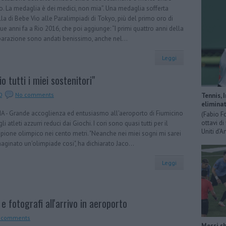
. La medaglia è dei medici, non mia”. Una medaglia sofferta
la di Bebe Vio alle Paralimpiadi di Tokyo, più del primo oro di
ue anni fa a Rio 2016, che poi aggiunge: “I primi quattro anni della
arazione sono andati benissimo, anche nel...
Leggi
io tutti i miei sostenitori"
0
No comments
Tennis, 
eliminat
A - Grande accoglienza ed entusiasmo all'aeroporto di Fiumicino
(Fabio F
ottavi di
gli atleti azzurri reduci dai Giochi. I cori sono quasi tutti per il
Uniti d’A
ione olimpico nei cento metri. "Neanche nei miei sogni mi sarei
ginato un'olimpiade cosi", ha dichiarato Jaco...
Leggi
e fotografi all'arrivo in aeroporto
 comments
Messi sh