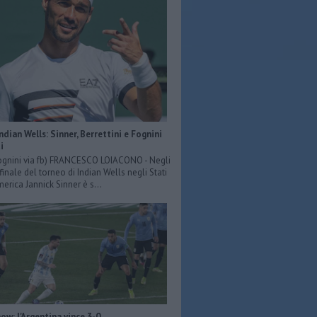
Indian Wells: Sinner, Berrettini e Fognini
i
ognini via fb) FRANCESCO LOIACONO - Negli
 finale del torneo di Indian Wells negli Stati
merica Jannick Sinner è s...
ow: l'Argentina vince 3-0