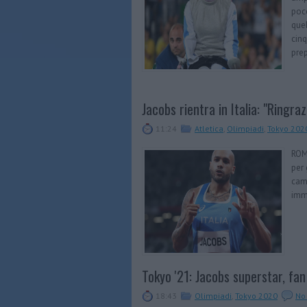
poco
quel
cinq
prep
Jacobs rientra in Italia: "Ringraz
11:24
Atletica
,
Olimpiadi
,
Tokyo 202
ROM
per 
camp
imma
Tokyo '21: Jacobs superstar, fan 
18:43
Olimpiadi
,
Tokyo 2020
No