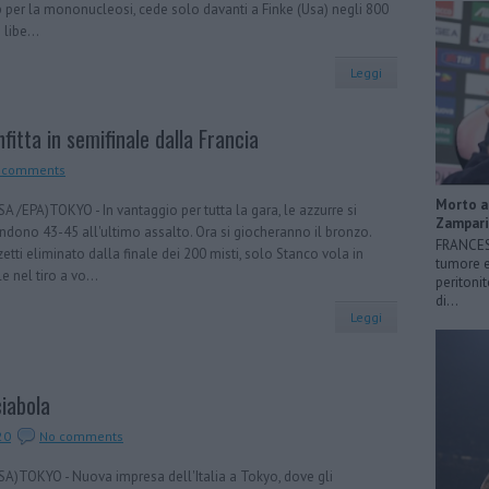
 per la mononucleosi, cede solo davanti a Finke (Usa) negli 800
 libe...
Leggi
nfitta in semifinale dalla Francia
 comments
Morto a 
A /EPA)TOKYO - In vantaggio per tutta la gara, le azzurre si
Zampari
ndono 43-45 all'ultimo assalto. Ora si giocheranno il bronzo.
FRANCESC
etti eliminato dalla finale dei 200 misti, solo Stanco vola in
tumore e
le nel tiro a vo...
peritonit
di...
Leggi
ciabola
20
No comments
SA)TOKYO - Nuova impresa dell'Italia a Tokyo, dove gli