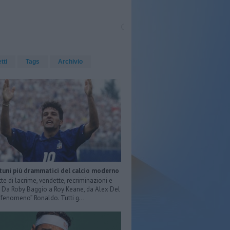
etti
Tags
Archivio
rtuni più drammatici del calcio moderno
tte di lacrime, vendette, recriminazioni e
e. Da Roby Baggio a Roy Keane, da Alex Del
 “fenomeno” Ronaldo. Tutti g...