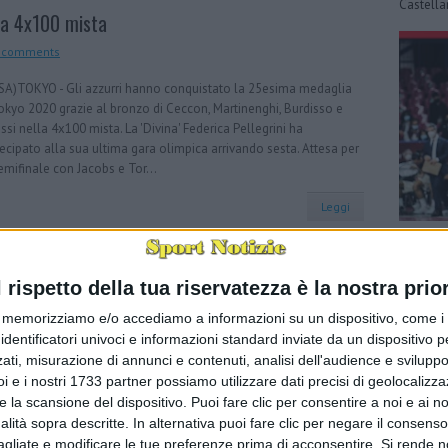
Castella
lla 4x100 mista
 comments
SA)TOKYO - Gli azzurri hanno conquistato la 25esima medaglia
okyo 2020 grazie al bronzo di Ceccon, Martinenghi, Burdisso e
ssi nella 4x100 mista. La 'Divina' Federica Pellegrini ha
ecipato alla sua ultima gara olimpica arrivando sesta. Attesa per
emifinale con Jacobs e Tor...
Leggi
Basket: 
(via Rey
o per Testa, Quadarella e Pizzolato
Nella qu
l rispetto della tua riservatezza è la nostra prior
maschile 
 comments
memorizziamo e/o accediamo a informazioni su un dispositivo, come i c
)TOKYO - Azzurri ancora protagonisti a Tokyo. Nell'ottavo giorno
identificatori univoci e informazioni standard inviate da un dispositivo 
are alle Olimpiadi, l'Italia incrementa il suo medagliere con il
ati, misurazione di annunci e contenuti, analisi dell'audience e sviluppo 
zo di Simona Quadarella negli 800 stile e con quello di Irma
i e i nostri 1733 partner possiamo utilizzare dati precisi di geolocalizz
a nella boxe femminile e sale di un altro importante gradino del
e la scansione del dispositivo. Puoi fare clic per consentire a noi e ai nos
o con l'argento di Mauro Nespoli nel tiro con l'arco. Poi è stato il
nalità sopra descritte. In alternativa puoi fare clic per negare il consen
ento del terzo bronzo con Antonino Pizzolato nel
agliate e modificare le tue preferenze prima di acconsentire.
Si rende n