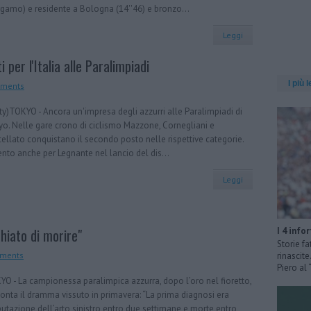
gamo) e residente a Bologna (14''46) e bronzo...
Leggi
 per l'Italia alle Paralimpiadi
I più l
ments
ty)TOKYO - Ancora un'impresa degli azzurri alle Paralimpiadi di
o. Nelle gare crono di ciclismo Mazzone, Cornegliani e
ellato conquistano il secondo posto nelle rispettive categorie.
nto anche per Legnante nel lancio del dis...
Leggi
I 4 info
chiato di morire"
Storie fa
ments
rinascit
Piero al
O - La campionessa paralimpica azzurra, dopo l’oro nel fioretto,
onta il dramma vissuto in primavera: “La prima diagnosi era
tazione dell’arto sinistro entro due settimane e morte entro