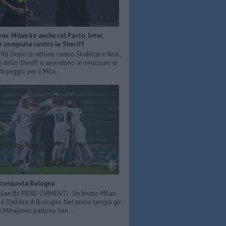
s: Milan ko anche col Porto. Inter,
e compiuta contro lo Sheriff
r fb) Dopo le vittorie contro Shakhtar e Real,
 dello Sheriff si arrendono ai nerazzurri di
Va peggio per il Mila...
 conquista Bologna
Milan fb) PIERO CHIMENTI - Un brutto Milan
il Dall'Ara di Bologna. Nel primo tempo gli
i Mihajlovic partono ben...