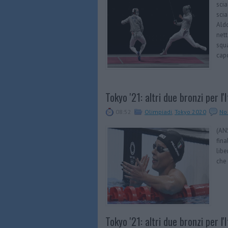
scia
scia
Aldo
nett
squa
capo
Tokyo '21: altri due bronzi per l'I
08:52
Olimpiadi
,
Tokyo 2020
No
(ANS
fina
libe
che 
Tokyo '21: altri due bronzi per l'I